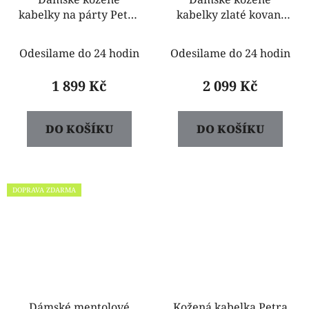
kabelky na párty Petra
kabelky zlaté kovaní
střední růžové
jemná růžová Petra
velká
Odesilame do 24 hodin
Odesilame do 24 hodin
1 899 Kč
2 099 Kč
DO KOŠÍKU
DO KOŠÍKU
DOPRAVA ZDARMA
Dámské mentolové
Kožená kabelka Petra