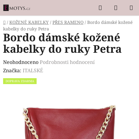
Přejít
Hledat
NÁKUP
na
KOŠÍK
obsah
Domů
/
KOŽENÉ KABELKY
/
PŘES RAMENO
/
Bordo dámské kožené
kabelky do ruky Petra
Bordo dámské kožené
kabelky do ruky Petra
Průměrné
Neohodnoceno
Podrobnosti hodnocení
hodnocení
Značka:
ITALSKÉ
produktu
DOPRAVA ZDARMA
je
0,0
z
5
hvězdiček.