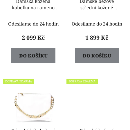
Dámská kožená
Dámské béžové
kabelka na rameno
střední kožené
Petra černá
kabelky crossbody
Petra
Odesilame do 24 hodin
Odesilame do 24 hodin
2 099 Kč
1 899 Kč
DO KOŠÍKU
DO KOŠÍKU
DOPRAVA ZDARMA
DOPRAVA ZDARMA