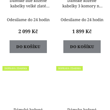
Dámské bíle kožené
Dámské kožené
kabelky velké zlaté
kabelky 3 komory na
kovaní Petra
zip zlaté kovaní Petra
bíle
Odesilame do 24 hodin
Odesilame do 24 hodin
2 099 Kč
1 899 Kč
DO KOŠÍKU
DO KOŠÍKU
DOPRAVA ZDARMA
DOPRAVA ZDARMA
Dámské kožené
Dámske kožené