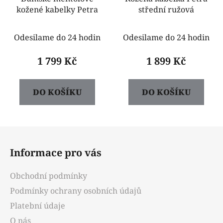
kožené kabelky Petra
střední ružová
Odesilame do 24 hodin
Odesilame do 24 hodin
1 799 Kč
1 899 Kč
DO KOŠÍKU
DO KOŠÍKU
Z
á
Informace pro vás
p
a
Obchodní podmínky
t
Podmínky ochrany osobních údajů
í
Platební údaje
O nás