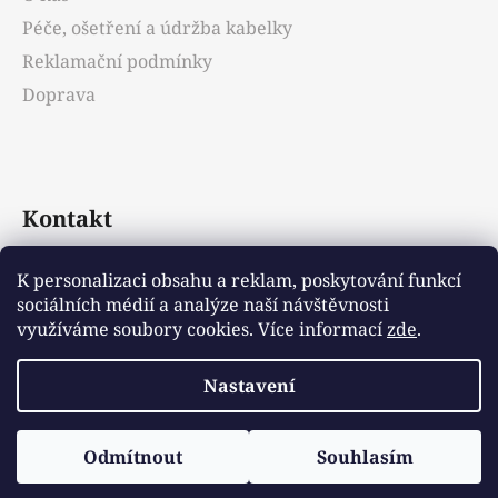
Péče, ošetření a údržba kabelky
Reklamační podmínky
Doprava
Kontakt
info
@
emotys.cz
K personalizaci obsahu a reklam, poskytování funkcí
sociálních médií a analýze naší návštěvnosti
+421903231812
využíváme soubory cookies. Více informací
zde
.
Nastavení
Vytvořil Shoptet
Odmítnout
Souhlasím
Copyright 2026
Emotys.cz
. Všechna práva
vyhrazena.
Upravit nastavení cookies