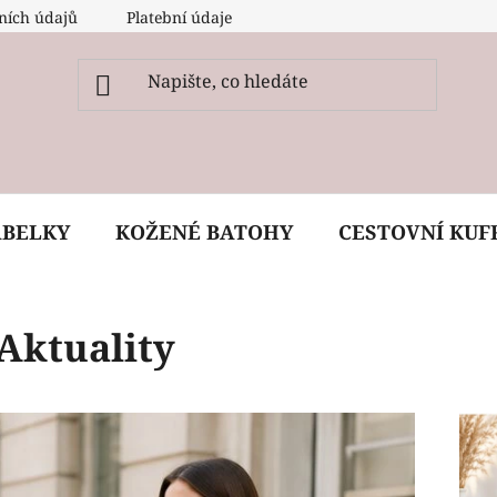
ních údajů
Platební údaje
O nás
Péče, ošetření a
ABELKY
KOŽENÉ BATOHY
CESTOVNÍ KUF
Aktuality
V
ý
p
i