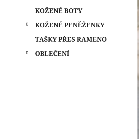
e
n
KOŽENÉ BOTY
í
p
KOŽENÉ PENĚŽENKY
a
n
TAŠKY PŘES RAMENO
e
OBLEČENÍ
l