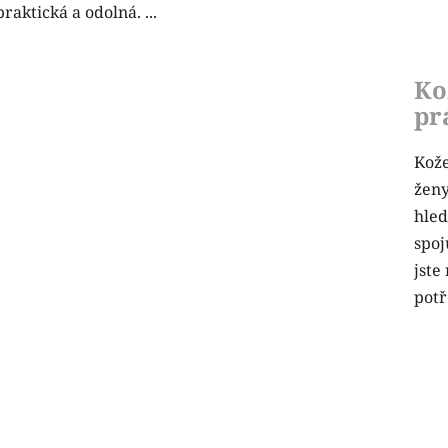
praktická a odolná. ...
Ko
pr
Kože
ženy
hled
spoj
jste
potř