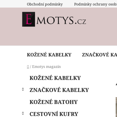
Přejít
Obchodní podmínky
Podmínky ochrany osob
na
obsah
KOŽENÉ KABELKY
ZNAČKOVÉ K
Domů
/
Emotys magazín
P
K
Přeskočit
KOŽENÉ KABELKY
a
o
kategorie
t
s
ZNAČKOVÉ KABELKY
e
t
g
r
KOŽENÉ BATOHY
o
a
r
CESTOVNÍ KUFRY
i
n