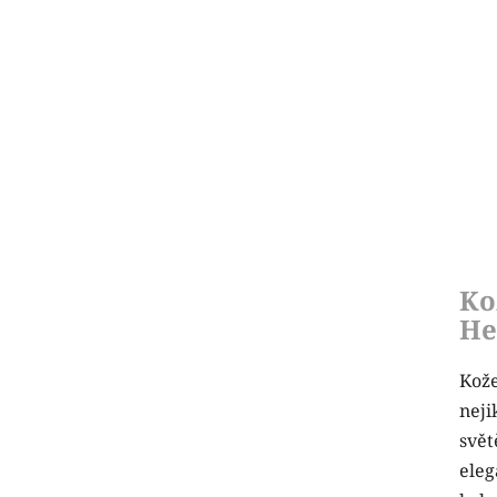
Ko
He
Kože
neji
svět
eleg