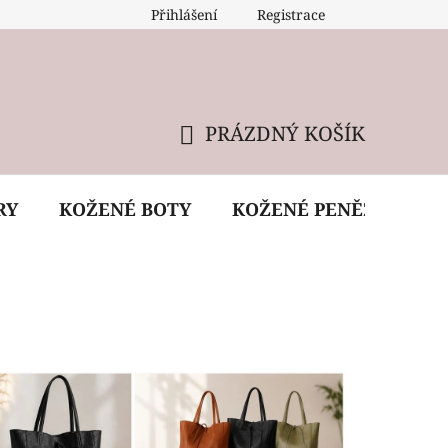
Přihlášení
Registrace
 údržba kabelky
Reklamační podmínky
Doprava
PRÁZDNÝ KOŠÍK
NÁKUPNÍ
KOŠÍK
RY
KOŽENÉ BOTY
KOŽENÉ PENĚŽENKY