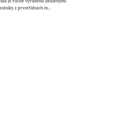
lka je ručně vyráběna zkušenými
slníky z prvotřídních m...