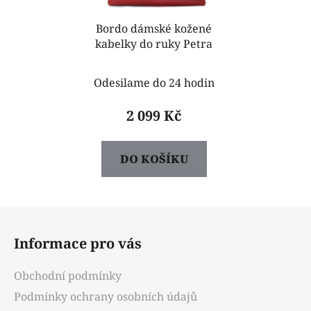
Bordo dámské kožené
kabelky do ruky Petra
Odesilame do 24 hodin
2 099 Kč
DO KOŠÍKU
Z
á
Informace pro vás
p
a
Obchodní podmínky
t
Podmínky ochrany osobních údajů
í