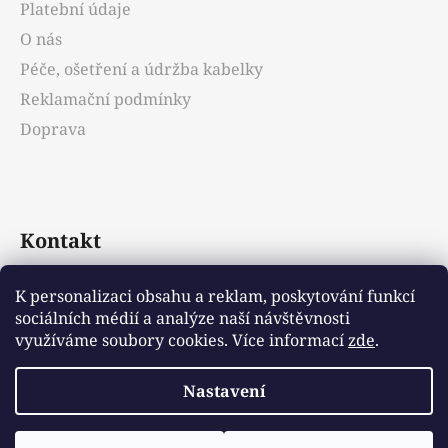
Platební údaje
O nás
Péče, ošetření a údržba kabelky
Reklamační podmínky
Doprava
Kontakt
info
@
emotys.cz
K personalizaci obsahu a reklam, poskytování funkcí
sociálních médií a analýze naší návštěvnosti
+421903231812
využíváme soubory cookies. Více informací
zde
.
Nastavení
Vytvořil Shoptet