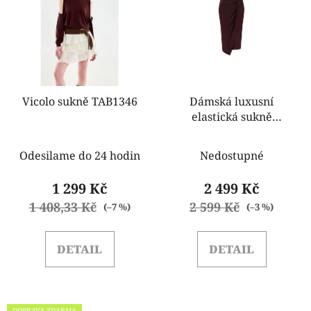
p
i
s
p
r
o
Vicolo sukně TAB1346
Dámská luxusní
elastická sukně
d
Rinascimento
u
CFC0123489003 mocca
k
Odesilame do 24 hodin
Nedostupné
mouse
t
1 299 Kč
2 499 Kč
ů
1 408,33 Kč
2 599 Kč
(–7 %)
(–3 %)
DETAIL
DETAIL
DOPRAVA ZDARMA