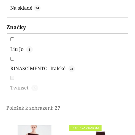
k
Na skladě
24
t
ů
Značky
Liu Jo
1
RINASCIMENTO- Italské
21
Twinset
0
Položek k zobrazení:
27
V
DOPRAVA ZDARMA
ý