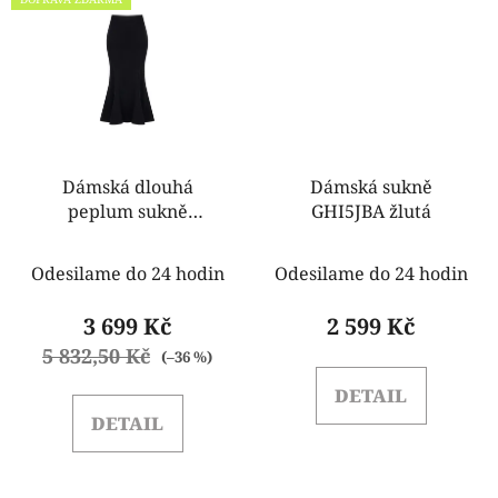
Dámská dlouhá
Dámská sukně
peplum sukně
GHI5JBA žlutá
Rinascimento
cfc0121278003
Odesilame do 24 hodin
Odesilame do 24 hodin
3 699 Kč
2 599 Kč
5 832,50 Kč
(–36 %)
DETAIL
DETAIL