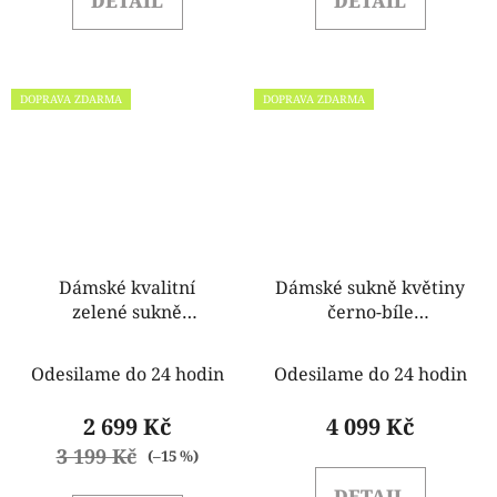
DETAIL
DETAIL
DOPRAVA ZDARMA
DOPRAVA ZDARMA
Dámské kvalitní
Dámské sukně květiny
zelené sukně
černo-bíle
Rinascimento
Rinascimento
CFC80106648003
CFC80104476003
Odesilame do 24 hodin
Odesilame do 24 hodin
2 699 Kč
4 099 Kč
3 199 Kč
(–15 %)
DETAIL