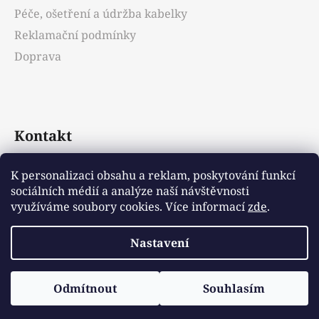
Péče, ošetření a údržba kabelky
Reklamační podmínky
Doprava
Kontakt
info
@
emotys.cz
K personalizaci obsahu a reklam, poskytování funkcí
sociálních médií a analýze naší návštěvnosti
+421903231812
využíváme soubory cookies. Více informací
zde
.
Nastavení
Vytvořil Shoptet
Odmítnout
Souhlasím
Copyright 2026
Emotys.cz
. Všechna práva
vyhrazena.
Upravit nastavení cookies