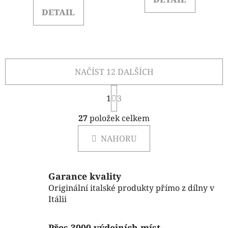
DETAIL
NAČÍST 12 DALŠÍCH
S
1
t
3
r
O
á
27
položek celkem
v
n
l
k
NAHORU
á
o
d
v
a
á
c
n
Garance kvality
í
í
Originální italské produkty přímo z dílny v
p
Itálii
r
v
Přes 3000 výdejních míst