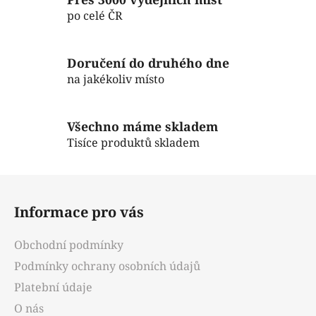
k
po celé ČR
y
v
ý
Doručení do druhého dne
p
na jakékoliv místo
i
s
u
Všechno máme skladem
Tisíce produktů skladem
Z
á
Informace pro vás
p
a
Obchodní podmínky
t
Podmínky ochrany osobních údajů
í
Platební údaje
O nás