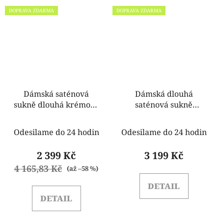
DOPRAVA ZDARMA
DOPRAVA ZDARMA
Dámská saténová
Dámská dlouhá
sukně dlouhá krémová
saténová sukně
Rinascimento
Rinascimento
CFC0120509003
CFC0119309003
Odesilame do 24 hodin
Odesilame do 24 hodin
růžová
2 399 Kč
3 199 Kč
4 165,83 Kč
(až –58 %)
DETAIL
DETAIL