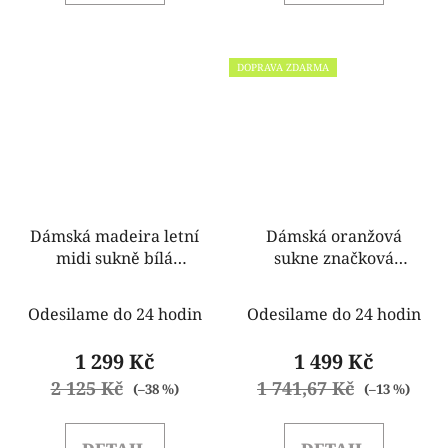
DOPRAVA ZDARMA
Dámská madeira letní
Dámská oranžová
midi sukně bílá
sukne značková
Rinascimento
Rinascimento
CFC80103600003
CFC80107363003
Odesilame do 24 hodin
Odesilame do 24 hodin
1 299 Kč
1 499 Kč
2 125 Kč
1 741,67 Kč
(–38 %)
(–13 %)