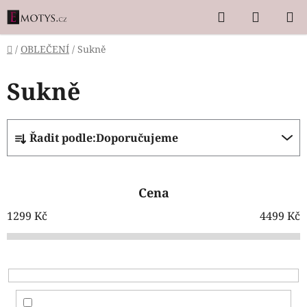
Přejít
Hledat
NÁKUP
na
KOŠÍK
obsah
Domů
/
OBLEČENÍ
/
Sukně
Sukně
Ř
Řadit podle:
Doporučujeme
a
z
e
Cena
n
í
1299
Kč
4499
Kč
p
r
o
d
u