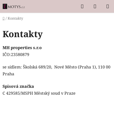
Přejít
Hledat
NÁKUP
na
KOŠÍK
obsah
Domů
/
Kontakty
Kontakty
MH properties s.r.o
IČO:23580879
se sídlem:
Školská 689/20,
Nové Město (Praha 1), 110 00
Praha
Spisová značka
C 429585/MSPH Městský soud v Praze