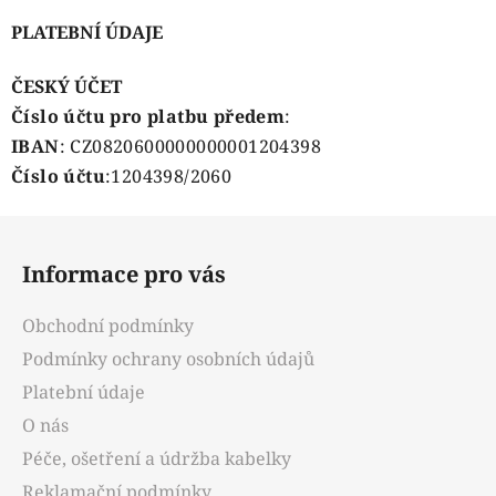
PLATEBNÍ ÚDAJE
ČESKÝ ÚČET
Číslo účtu pro platbu předem
:
IBAN
:
CZ0820600000000001204398
Číslo účtu
:1204398/2060
Z
á
Informace pro vás
p
a
Obchodní podmínky
t
Podmínky ochrany osobních údajů
í
Platební údaje
O nás
Péče, ošetření a údržba kabelky
Reklamační podmínky