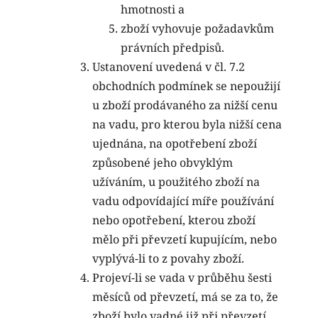
hmotnosti a
zboží vyhovuje požadavkům
právních předpisů.
Ustanovení uvedená v čl. 7.2
obchodních podmínek se nepoužijí
u zboží prodávaného za nižší cenu
na vadu, pro kterou byla nižší cena
ujednána, na opotřebení zboží
způsobené jeho obvyklým
užíváním, u použitého zboží na
vadu odpovídající míře používání
nebo opotřebení, kterou zboží
mělo při převzetí kupujícím, nebo
vyplývá-li to z povahy zboží.
Projeví-li se vada v průběhu šesti
měsíců od převzetí, má se za to, že
zboží bylo vadné již při převzetí.