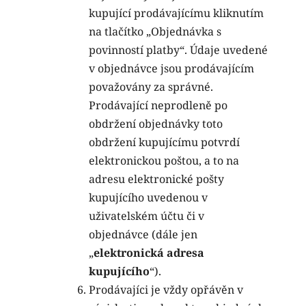
kupující prodávajícímu kliknutím
na tlačítko „Objednávka s
povinností platby“. Údaje uvedené
v objednávce jsou prodávajícím
považovány za správné.
Prodávající neprodleně po
obdržení objednávky toto
obdržení kupujícímu potvrdí
elektronickou poštou, a to na
adresu elektronické pošty
kupujícího uvedenou v
uživatelském účtu či v
objednávce
(dále jen
„
elektronická adresa
kupujícího
“).
Prodávajíci je vždy opřávěn v