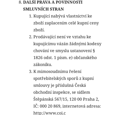
DALŠÍ PRÁVA A POVINNOSTI
SMLUVNÍCH STRAN
Kupující nabývá vlastnictví ke
zboží zaplacením celé kupní ceny
zboží.
Prodávající není ve vztahu ke
kupujícímu vázán žádnými kodexy
chování ve smyslu ustanovení §
1826 odst. 1 písm. e) občanského
zákoníku.
K mimosoudnímu řešení
spotřebitelských sporů z kupní
smlouvy je příslušná Česká
obchodní inspekce, se sídlem
Štěpánská 567/15, 120 00 Praha 2,
IČ: 000 20 869, internetová adresa:
http://www.coi.c