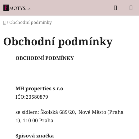
Přejít
Hledat
N
na
K
obsah
Domů
/
Obchodní podmínky
Obchodní podmínky
OBCHODNÍ PODMÍNKY
MH properties s.r.o
IČO:23580879
se sídlem:
Školská 689/20,
Nové Město (Praha
1), 110 00 Praha
Spisová značka