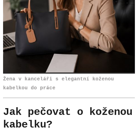
Žena v kanceláři s elegantní koženou
kabelkou do práce
Jak pečovat o koženou
kabelku?