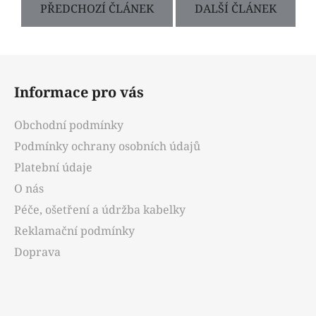
PŘEDCHOZÍ ČLÁNEK
DALŠÍ ČLÁNEK
Z
á
Informace pro vás
p
a
Obchodní podmínky
t
Podmínky ochrany osobních údajů
í
Platební údaje
O nás
Péče, ošetření a údržba kabelky
Reklamační podmínky
Doprava