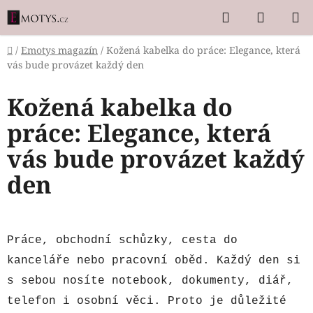
Přejít
Hledat
NÁKUP
na
KOŠÍK
obsah
Domů
/
Emotys magazín
/
Kožená kabelka do práce: Elegance, která
vás bude provázet každý den
Kožená kabelka do
práce: Elegance, která
vás bude provázet každý
den
Práce, obchodní schůzky, cesta do
kanceláře nebo pracovní oběd. Každý den si
s sebou nosíte notebook, dokumenty, diář,
telefon i osobní věci. Proto je důležité