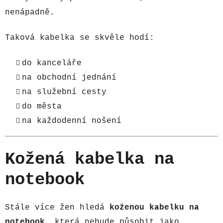
nenápadně.
Taková kabelka se skvěle hodí:
do kanceláře
na obchodní jednání
na služební cesty
do města
na každodenní nošení
Kožená kabelka na
notebook
Stále více žen hledá
koženou kabelku na
notebook
, která nebude působit jako