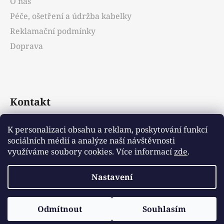
O nás
Péče, ošetření a údržba kabelky
Reklamační podmínky
Doprava
Kontakt
info
@
emotys.cz
K personalizaci obsahu a reklam, poskytování funkcí
sociálních médií a analýze naší návštěvnosti
+421903231812
využíváme soubory cookies. Více informací
zde
.
Nastavení
Vytvořil Shoptet
Odmítnout
Souhlasím
Copyright 2026
Emotys.cz
. Všechna práva
vyhrazena.
Upravit nastavení cookies