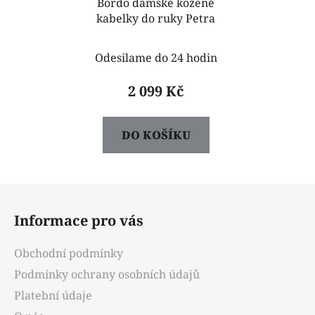
Bordo dámské kožené
kabelky do ruky Petra
Odesilame do 24 hodin
2 099 Kč
DO KOŠÍKU
Z
á
Informace pro vás
p
a
Obchodní podmínky
t
Podmínky ochrany osobních údajů
í
Platební údaje