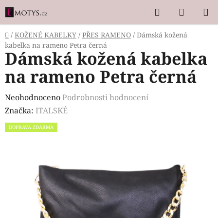
Přejít
Hledat
NÁKUP
na
KOŠÍK
obsah
Domů
/
KOŽENÉ KABELKY
/
PŘES RAMENO
/
Dámská kožená
kabelka na rameno Petra černá
Dámská kožená kabelka
na rameno Petra černá
Průměrné
Neohodnoceno
Podrobnosti hodnocení
hodnocení
Značka:
ITALSKÉ
produktu
DOPRAVA ZDARMA
je
0,0
z
5
hvězdiček.