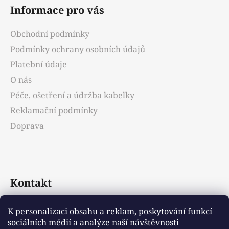
á
Informace pro vás
p
a
Obchodní podmínky
t
Podmínky ochrany osobních údajů
í
Platební údaje
O nás
Péče, ošetření a údržba kabelky
Reklamační podmínky
Doprava
Kontakt
info
@
emotys.cz
K personalizaci obsahu a reklam, poskytování funkcí
sociálních médií a analýze naší návštěvnosti