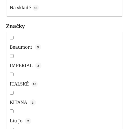
k
Na skladě
42
t
ů
Značky
Beaumont
5
IMPERIAL
2
ITALSKÉ
16
KITANA
3
Liu Jo
2