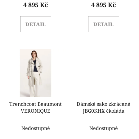
4 895 Kč
4 895 Kč
ů
DETAIL
DETAIL
Trenchcoat Beaumont
Dámské sako zkrácené
VERONIQUE
JBG0KHX čkoláda
Nedostupné
Nedostupné