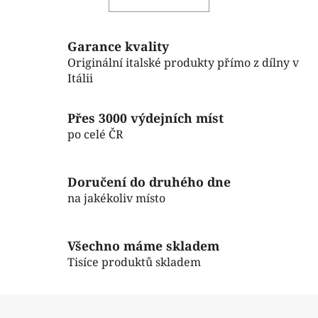
á
o
d
v
a
á
c
n
Garance kvality
í
í
Originální italské produkty přímo z dílny v
p
Itálii
r
v
Přes 3000 výdejních míst
k
po celé ČR
y
v
ý
Doručení do druhého dne
p
na jakékoliv místo
i
s
u
Všechno máme skladem
Tisíce produktů skladem
Z