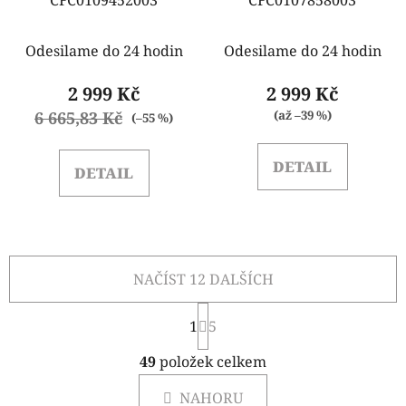
Odesilame do 24 hodin
Odesilame do 24 hodin
2 999 Kč
2 999 Kč
6 665,83 Kč
(až –39 %)
(–55 %)
DETAIL
DETAIL
NAČÍST 12 DALŠÍCH
S
1
t
5
r
O
á
49
položek celkem
v
n
l
k
NAHORU