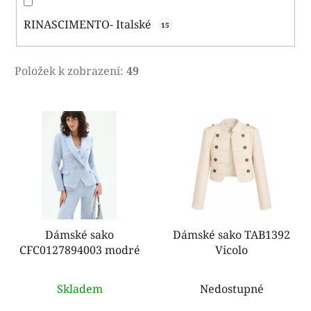
RINASCIMENTO- Italské
15
Položek k zobrazení:
49
V
ý
p
i
s
p
r
o
Dámské sako
Dámské sako TAB1392
CFC0127894003 modré
Vicolo
d
u
k
Skladem
Nedostupné
t