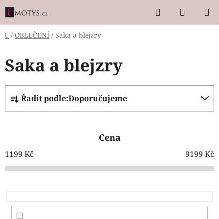
Přejít
Hledat
NÁKUP
na
KOŠÍK
obsah
Domů
/
OBLEČENÍ
/
Saka a blejzry
Saka a blejzry
Ř
Řadit podle:
Doporučujeme
a
z
e
Cena
n
í
1199
Kč
9199
Kč
p
r
o
d
u