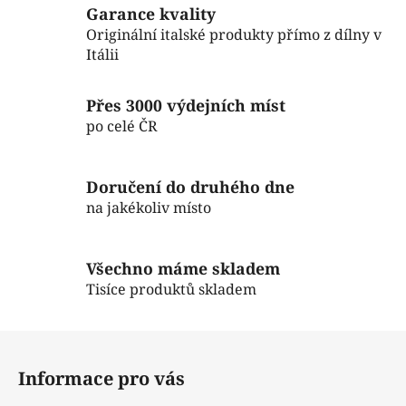
c
n
Garance kvality
í
í
Originální italské produkty přímo z dílny v
p
Itálii
r
v
Přes 3000 výdejních míst
k
po celé ČR
y
v
ý
Doručení do druhého dne
p
na jakékoliv místo
i
s
u
Všechno máme skladem
Tisíce produktů skladem
Z
á
Informace pro vás
p