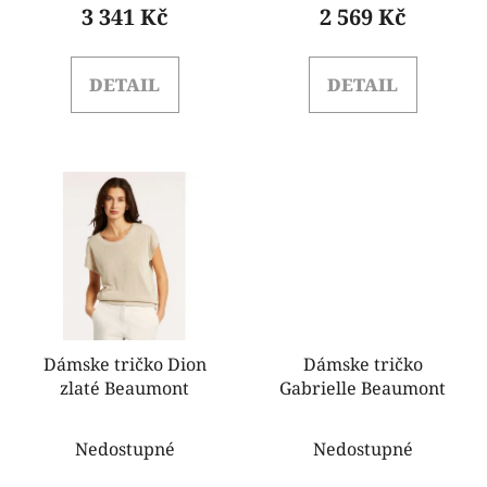
3 341 Kč
2 569 Kč
ů
DETAIL
DETAIL
Dámske tričko Dion
Dámske tričko
zlaté Beaumont
Gabrielle Beaumont
Nedostupné
Nedostupné