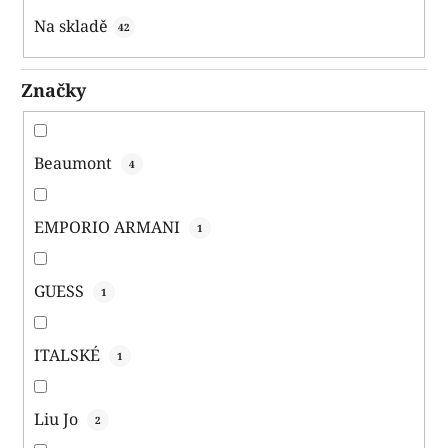
k
Na skladě
42
t
ů
Značky
Beaumont
4
EMPORIO ARMANI
1
GUESS
1
ITALSKÉ
1
Liu Jo
2