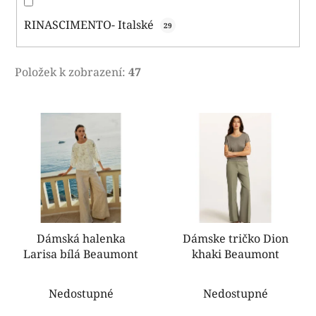
RINASCIMENTO- Italské
29
Položek k zobrazení:
47
V
ý
p
i
s
p
r
o
Dámská halenka
Dámske tričko Dion
Larisa bílá Beaumont
khaki Beaumont
d
u
k
Nedostupné
Nedostupné
t