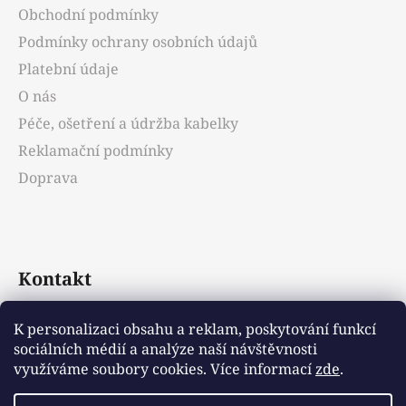
a
Obchodní podmínky
t
Podmínky ochrany osobních údajů
í
Platební údaje
O nás
Péče, ošetření a údržba kabelky
Reklamační podmínky
Doprava
Kontakt
info
@
emotys.cz
K personalizaci obsahu a reklam, poskytování funkcí
sociálních médií a analýze naší návštěvnosti
+421903231812
využíváme soubory cookies. Více informací
zde
.