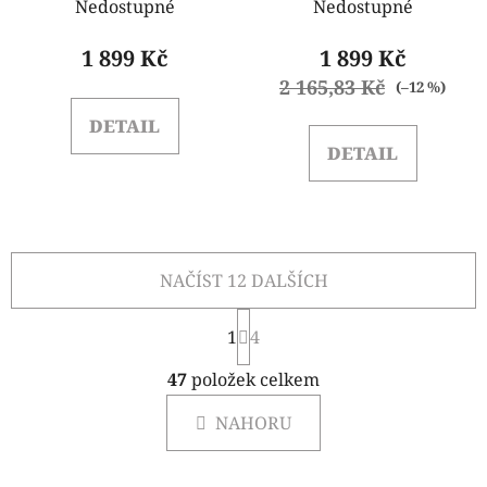
Nedostupné
Nedostupné
1 899 Kč
1 899 Kč
2 165,83 Kč
(–12 %)
DETAIL
DETAIL
NAČÍST 12 DALŠÍCH
S
1
t
4
r
O
á
47
položek celkem
v
n
l
k
NAHORU
á
o
d
v
a
á