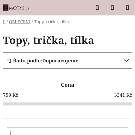
Přejít
Hledat
NÁKUP
na
KOŠÍK
obsah
Domů
/
OBLEČENÍ
/
Topy, trička, tílka
Topy, trička, tílka
Ř
Řadit podle:
Doporučujeme
a
z
e
Cena
n
í
799
Kč
3341
Kč
p
r
o
d
u