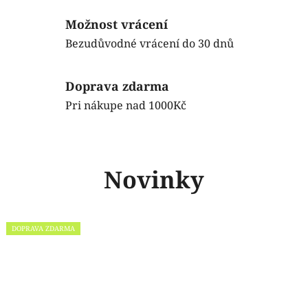
t
Možnost vrácení
y
Bezudůvodné vrácení do 30 dnů
s
Doprava zdarma
.
Pri nákupe nad 1000Kč
c
z
Novinky
DOPRAVA ZDARMA
DOPRAVA ZDARMA
DOPRAVA ZDARMA