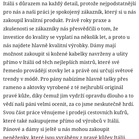
Itálii s důrazem na každý detail, protože nejpodstatnější
pro nás a naši práci je spokojený zákazník, který si u nás
zakoupil kvalitní produkt. Právě roky praxe a
zkušenosti se zákazníky nás přesvědčili o tom, že
investice do kvality se vyplatí na několik let, a proto u
nás najdete hlavně kvalitní výrobky. Dámy mají
možnost zakoupit si kožené kabelky navrženy a ušity
přímo v Itálii od těch nejlepších mistrů, které své
řemeslo provádějí stovky let a právě oni určují světové
trendy v módě. Pro pány nabízíme hlavně tašky přes
rameno a aktovky vyrobené z té nejhrubší originál
pravé kůže, díky čemuž jim vydrží opravdu dlouho a to
vědí naši páni velmi ocenit, za co jsme neskutečně hrdí.
Svou část práce věnujeme i prodeji cestovních kufrů,
které také nakupujeme přímo od výrobců v Itálii.
Pánové a dámy si ještě u nás mohou zakoupit
peněženky, které jsou vyráběny z pravé kůžev Itálii.