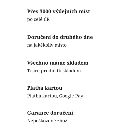
e
Přes 3000 výdejních míst
m
po celé ČR
o
Doručení do druhého dne
b
na jakékoliv místo
c
h
Všechno máme skladem
o
Tisíce produktů skladem
d
Platba kartou
ě
Platba kartou, Google Pay
E
Garance doručení
m
Nepoškozené zboží
o