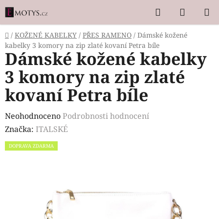
Přejít
Hledat
NÁKUP
na
KOŠÍK
obsah
Domů
/
KOŽENÉ KABELKY
/
PŘES RAMENO
/
Dámské kožené
kabelky 3 komory na zip zlaté kovaní Petra bíle
Dámské kožené kabelky
3 komory na zip zlaté
kovaní Petra bíle
Průměrné
Neohodnoceno
Podrobnosti hodnocení
hodnocení
Značka:
ITALSKÉ
produktu
DOPRAVA ZDARMA
je
0,0
z
5
hvězdiček.