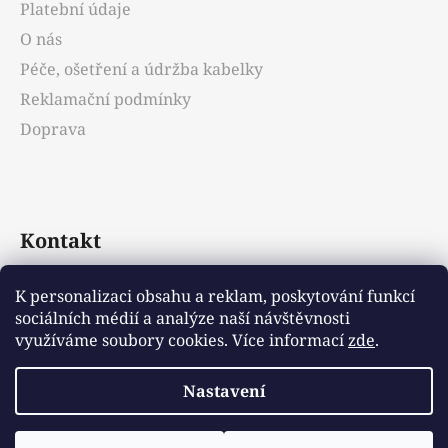
Platební údaje
O nás
Péče, ošetření a údržba kabelky
Reklamační podmínky
Doprava
Kontakt
info
@
emotys.cz
K personalizaci obsahu a reklam, poskytování funkcí
sociálních médií a analýze naší návštěvnosti
+421903231812
využíváme soubory cookies. Více informací
zde
.
Nastavení
Vytvořil Shoptet