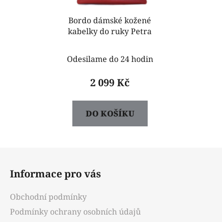
Bordo dámské kožené
kabelky do ruky Petra
Odesilame do 24 hodin
2 099 Kč
DO KOŠÍKU
Z
á
Informace pro vás
p
a
Obchodní podmínky
t
Podmínky ochrany osobních údajů
í