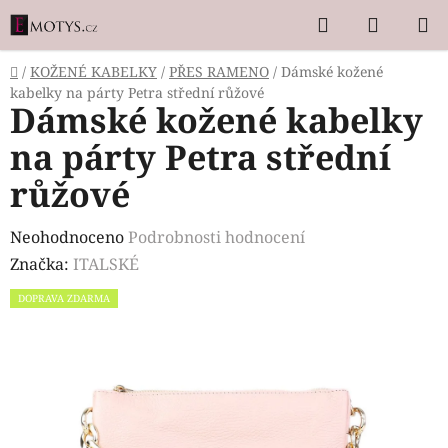
Přejít
Hledat
NÁKUP
na
KOŠÍK
obsah
Domů
/
KOŽENÉ KABELKY
/
PŘES RAMENO
/
Dámské kožené
kabelky na párty Petra střední růžové
Dámské kožené kabelky
na párty Petra střední
růžové
Průměrné
Neohodnoceno
Podrobnosti hodnocení
hodnocení
Značka:
ITALSKÉ
produktu
DOPRAVA ZDARMA
je
0,0
z
5
hvězdiček.