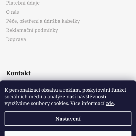
Platební údaje
O nás
Péče, ošetření a údržba kabelky
Reklamační podmínky
Doprava
Kontakt
info
@
emotys.cz
K personalizaci obsahu a reklam, poskytování funkcí
sociálních médií a analýze naší návštěvnosti
+421903231812
využíváme soubory cookies. Více informací
zde
.
Nastavení
Vytvořil Shoptet