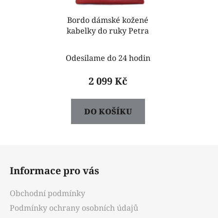
Bordo dámské kožené
kabelky do ruky Petra
Odesilame do 24 hodin
2 099 Kč
DO KOŠÍKU
Z
á
Informace pro vás
p
a
Obchodní podmínky
t
Podmínky ochrany osobních údajů
í