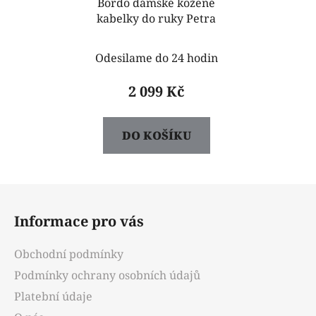
Bordo dámské kožené
kabelky do ruky Petra
Odesilame do 24 hodin
2 099 Kč
DO KOŠÍKU
Z
á
Informace pro vás
p
a
Obchodní podmínky
t
Podmínky ochrany osobních údajů
í
Platební údaje