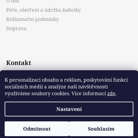
O nás
Péče, ošetření a údržba kabelky
Reklamační podmínky
Doprava
Kontakt
info
@
emotys.cz
K personalizaci obsahu a reklam, poskytování funkcí
sociálních médií a analýze naší návštěvnosti
+421903231812
využíváme soubory cookies. Více informací
zde
.
Nastavení
Vytvořil Shoptet
Odmítnout
Souhlasím
Copyright 2026
Emotys.cz
. Všechna práva
vyhrazena.
Upravit nastavení cookies