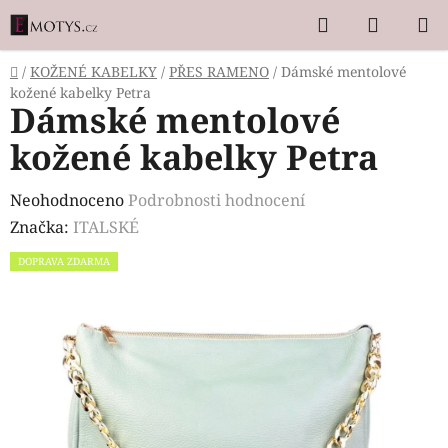
Přejít
Hledat
NÁKUP
na
KOŠÍK
obsah
Domů
/
KOŽENÉ KABELKY
/
PŘES RAMENO
/
Dámské mentolové
kožené kabelky Petra
Dámské mentolové
kožené kabelky Petra
Průměrné
Neohodnoceno
Podrobnosti hodnocení
hodnocení
Značka:
ITALSKÉ
produktu
DOPRAVA ZDARMA
je
0,0
z
5
hvězdiček.