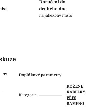
Doručení do
míst
druhého dne
na jakékoliv místo
skuze
Spýtať
Doplňkové parametry
sa
KOŽENÉ
modelu
KABELKY
ChatGPT
Kategorie
PŘES
RAMENO