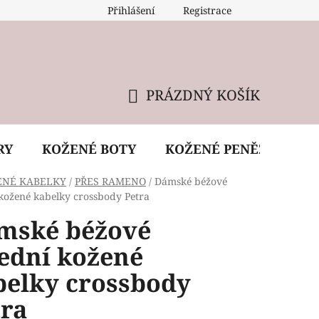
Přihlášení
Registrace
 údržba kabelky
Reklamační podmínky
Doprava
PRÁZDNÝ KOŠÍK
NÁKUPNÍ
KOŠÍK
RY
KOŽENÉ BOTY
KOŽENÉ PENĚŽENKY
ENÉ KABELKY
/
PŘES RAMENO
/
Dámské béžové
 kožené kabelky crossbody Petra
mské béžové
řední kožené
belky crossbody
tra