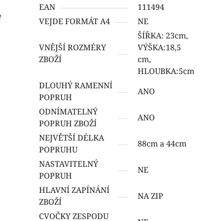
EAN
111494
e
VEJDE FORMÁT A4
NE
ŠÍŘKA: 23cm,
VNĚJŠÍ ROZMÉRY
VÝŠKA:18,5
ZBOŽÍ
cm,
HLOUBKA:5cm
DLOUHÝ RAMENNÍ
ANO
POPRUH
ODNÍMATELNÝ
ANO
POPRUH ZBOŽÍ
NEJVĚTŠÍ DÉLKA
88cm a 44cm
POPRUHU
NASTAVITELNÝ
NE
POPRUH
HLAVNÍ ZAPÍNÁNÍ
NA ZIP
ZBOŽÍ
CVOČKY ZESPODU