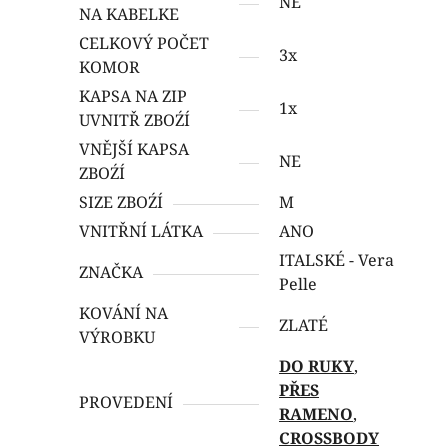
NE
NA KABELKE
CELKOVÝ POČET
3x
KOMOR
KAPSA NA ZIP
1x
UVNITŘ ZBOŹÍ
VNĚJŠÍ KAPSA
NE
ZBOŹÍ
SIZE ZBOŹÍ
M
VNITŘNÍ LÁTKA
ANO
ITALSKÉ - Vera
ZNAČKA
Pelle
KOVÁNÍ NA
ZLATÉ
VÝROBKU
DO RUKY
,
PŘES
PROVEDENÍ
RAMENO
,
CROSSBODY