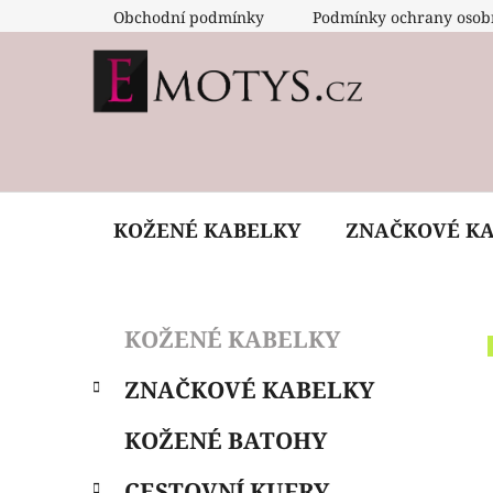
Přejít
Obchodní podmínky
Podmínky ochrany osob
na
obsah
KOŽENÉ KABELKY
ZNAČKOVÉ K
P
K
Přeskočit
KOŽENÉ KABELKY
a
o
kategorie
t
s
ZNAČKOVÉ KABELKY
e
t
g
r
KOŽENÉ BATOHY
o
a
r
CESTOVNÍ KUFRY