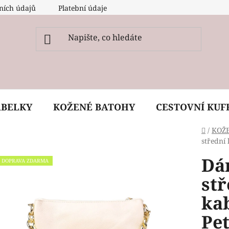
ních údajů
Platební údaje
O nás
Péče, ošetření a
ABELKY
KOŽENÉ BATOHY
CESTOVNÍ KUF
Domů
/
KOŽ
střední
Dá
DOPRAVA ZDARMA
st
ka
Pe