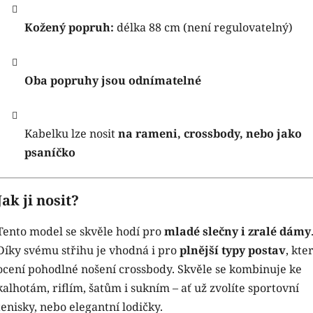
Kožený popruh:
délka 88 cm (není regulovatelný)
Oba popruhy jsou odnímatelné
Kabelku lze nosit
na rameni, crossbody, nebo jako
psaníčko
Jak ji nosit?
Tento model se skvěle hodí pro
mladé slečny i zralé dámy
Díky svému střihu je vhodná i pro
plnější typy postav
, kte
ocení pohodlné nošení crossbody. Skvěle se kombinuje ke
kalhotám, riflím, šatům i sukním – ať už zvolíte sportovní
tenisky, nebo elegantní lodičky.