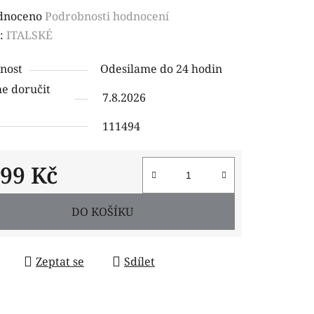
rné
dnoceno
Podrobnosti hodnocení
ení
:
ITALSKÉ
tu
nost
Odesilame do 24 hodin
 doručit
7.8.2026
111494
ček.
899 Kč
 cena:
DO KOŠÍKU
Zeptat se
Sdílet