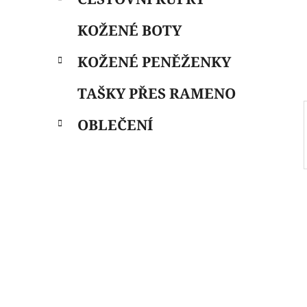
i
n
e
n
KOŽENÉ BOTY
í
p
KOŽENÉ PENĚŽENKY
a
n
TAŠKY PŘES RAMENO
e
OBLEČENÍ
l