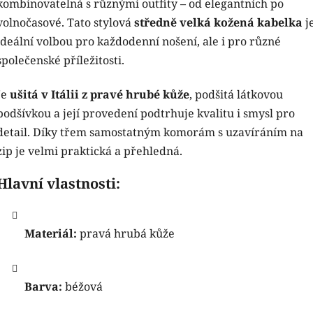
kombinovatelná s různými outfity – od elegantních po
volnočasové. Tato stylová
středně velká kožená kabelka
j
ideální volbou pro každodenní nošení, ale i pro různé
společenské příležitosti.
Je
ušitá v Itálii z pravé hrubé kůže
, podšitá látkovou
podšívkou a její provedení podtrhuje kvalitu i smysl pro
detail. Díky třem samostatným komorám s uzavíráním na
zip je velmi praktická a přehledná.
Hlavní vlastnosti:
Materiál:
pravá hrubá kůže
Barva:
béžová