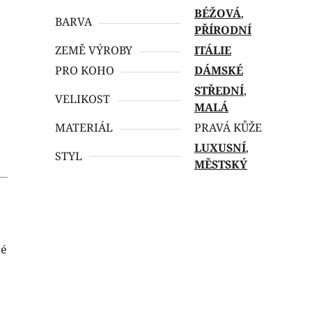
BÉŽOVÁ
,
BARVA
PŘÍRODNÍ
ZEMĚ VÝROBY
ITÁLIE
PRO KOHO
DÁMSKÉ
STŘEDNÍ
,
VELIKOST
MALÁ
MATERIÁL
PRAVÁ KŮŽE
LUXUSNÍ
,
STYL
MĚSTSKÝ
.
ré