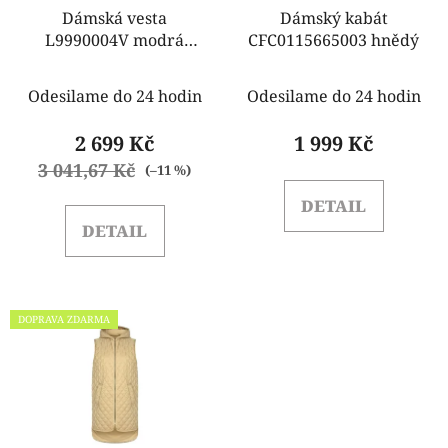
o
Dámská vesta
Dámský kabát
L9990004V modrá
CFC0115665003 hnědý
d
Imperial
u
k
Odesilame do 24 hodin
Odesilame do 24 hodin
t
2 699 Kč
1 999 Kč
ů
3 041,67 Kč
(–11 %)
DETAIL
DETAIL
DOPRAVA ZDARMA