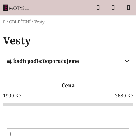
Přejít
Hledat
NÁKUP
na
KOŠÍK
obsah
Domů
/
OBLEČENÍ
/
Vesty
Vesty
Ř
Řadit podle:
Doporučujeme
a
z
e
Cena
n
í
1999
Kč
3689
Kč
p
r
o
d
u