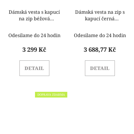
Dámská vesta s kapucí
Dámská vesta na zip s
na zip béžová
kapucí černá
Rinascimento
Rinasimento
CFC80107865003
CFC80109125003
Odesilame do 24 hodin
Odesilame do 24 hodin
3 299 Kč
3 688,77 Kč
DETAIL
DETAIL
DOPRAVA ZDARMA