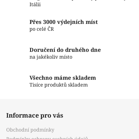
d
Itálii
a
c
í
Přes 3000 výdejních míst
p
po celé ČR
r
v
k
Doručení do druhého dne
y
na jakékoliv místo
v
ý
p
Všechno máme skladem
i
Tisíce produktů skladem
s
u
Z
á
Informace pro vás
p
a
Obchodní podmínky
t
Podmínky ochrany osobních údajů