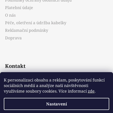
í
Platební údaje
O nás
Péče, ošetření a údržba kabelky
Reklamační podmínky
Doprava
Kontakt
info
@
emotys.cz
K personalizaci obsahu a reklam, poskytování funkcí
sociálních médií a analýze naší návštěvnosti
+421903231812
využíváme soubory cookies. Více informací
zde
.
Nastavení