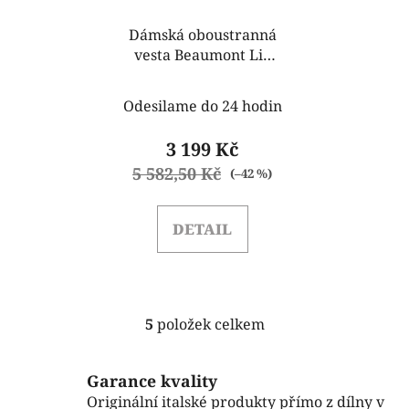
Dámská oboustranná
vesta Beaumont Liv
BM05280233
Odesilame do 24 hodin
3 199 Kč
5 582,50 Kč
(–42 %)
DETAIL
5
položek celkem
O
v
l
Garance kvality
á
Originální italské produkty přímo z dílny v