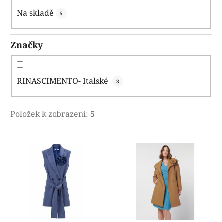
k
Na skladě
5
t
ů
Značky
RINASCIMENTO- Italské
3
Položek k zobrazení:
5
V
ý
p
i
s
p
r