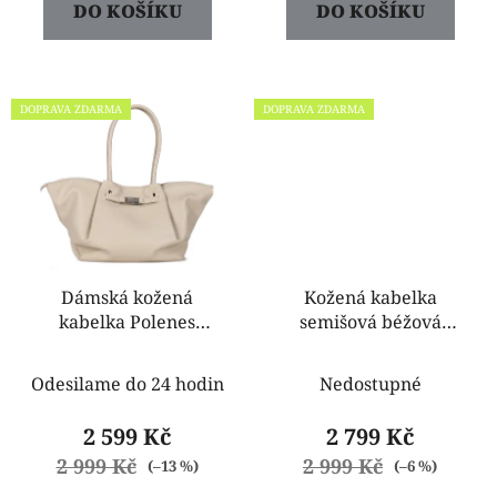
DO KOŠÍKU
DO KOŠÍKU
DOPRAVA ZDARMA
DOPRAVA ZDARMA
Dámská kožená
Kožená kabelka
kabelka Polenes
semišová béžová
krémová
Lemasa 33753
Odesilame do 24 hodin
Nedostupné
2 599 Kč
2 799 Kč
2 999 Kč
2 999 Kč
(–13 %)
(–6 %)