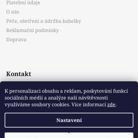
Platební údaje
O nás
Péče, ošetření a údržba kabelky
Reklamační podmínky
Doprava
Kontakt
info
@
emotys.cz
K personalizaci obsahu a reklam, poskytování funkcí
sociálních médií a analýze naší návštěvnosti
+421903231812
využíváme soubory cookies. Více informací
zde
.
Nastavení
Vytvořil Shoptet