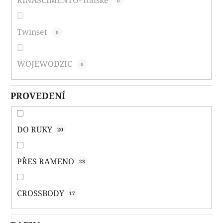
RINASCIMENTO- Italské
0
Twinset
0
WOJEWODZIC
0
PROVEDENÍ
DO RUKY
20
PŘES RAMENO
23
CROSSBODY
17