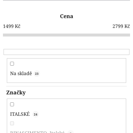
z
e
Cena
n
í
1499
Kč
2799
Kč
p
r
o
d
u
k
Na skladě
23
t
ů
Značky
ITALSKÉ
24