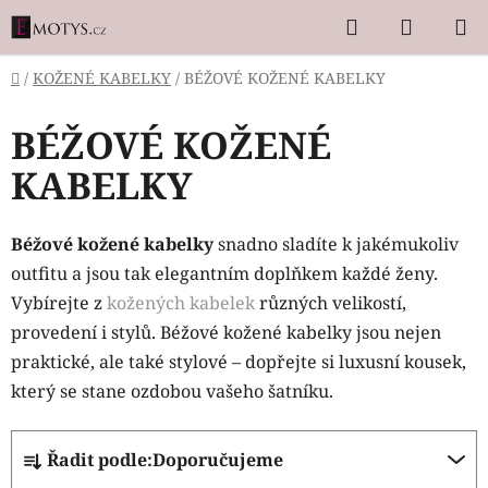
Přejít
Hledat
NÁKUP
na
KOŠÍK
obsah
Domů
/
KOŽENÉ KABELKY
/
BÉŽOVÉ KOŽENÉ KABELKY
BÉŽOVÉ KOŽENÉ
KABELKY
Béžové kožené kabelky
snadno sladíte k jakémukoliv
outfitu a jsou tak elegantním doplňkem každé ženy.
Vybírejte z
kožených kabelek
různých velikostí,
provedení i stylů. Béžové kožené kabelky jsou nejen
praktické, ale také stylové – dopřejte si luxusní kousek,
který se stane ozdobou vašeho šatníku.
Ř
Řadit podle:
Doporučujeme
a