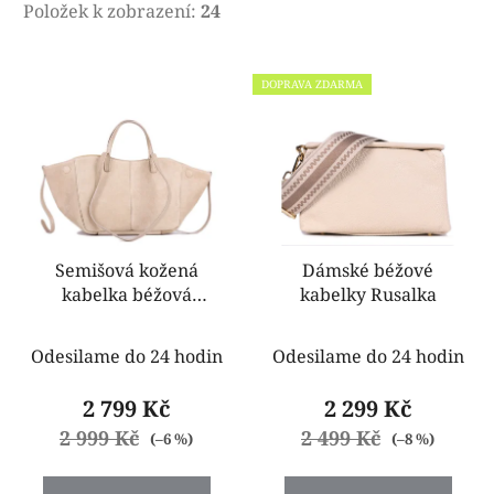
Položek k zobrazení:
24
V
DOPRAVA ZDARMA
ý
p
i
s
p
r
o
Semišová kožená
Dámské béžové
kabelka béžová
kabelky Rusalka
d
Lemasa
u
k
Odesilame do 24 hodin
Odesilame do 24 hodin
t
2 799 Kč
2 299 Kč
ů
2 999 Kč
2 499 Kč
(–6 %)
(–8 %)