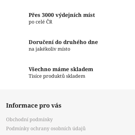
r
v
Přes 3000 výdejních míst
k
po celé ČR
y
v
ý
Doručení do druhého dne
p
na jakékoliv místo
i
s
u
Všechno máme skladem
Tisíce produktů skladem
Z
á
Informace pro vás
p
a
Obchodní podmínky
t
Podmínky ochrany osobních údajů
í