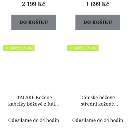
2 199 Kč
1 699 Kč
DO KOŠÍKU
DO KOŠÍKU
DOPRAVA ZDARMA
DOPRAVA ZDARMA
ITALSKÉ Kožené
Dámské béžové
kabelky béžové z Itálie
střední kožené
Vera Pelle camel
kabelky crossbody
Carina velká
Petra
Odesilame do 24 hodin
Odesilame do 24 hodin