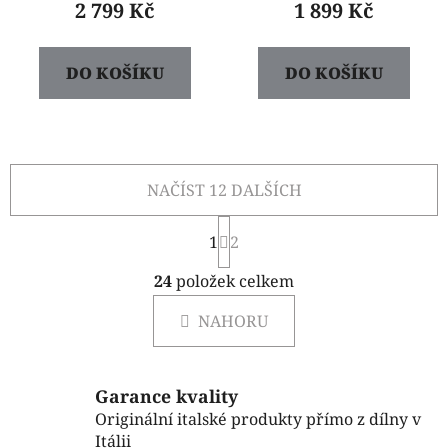
2 799 Kč
1 899 Kč
DO KOŠÍKU
DO KOŠÍKU
NAČÍST 12 DALŠÍCH
S
1
t
2
r
O
á
24
položek celkem
v
n
l
k
NAHORU
á
o
d
v
a
á
c
n
Garance kvality
í
í
Originální italské produkty přímo z dílny v
p
Itálii