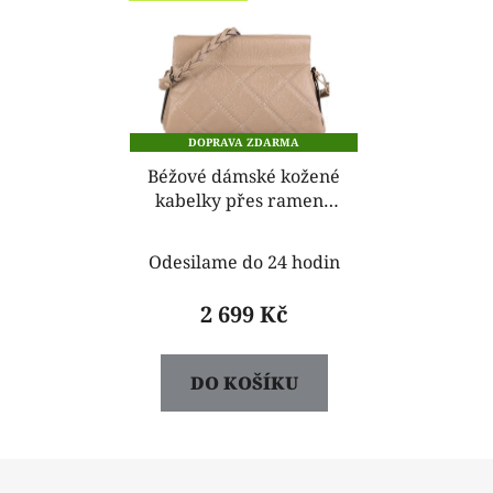
DOPRAVA ZDARMA
Béžové dámské kožené
kabelky přes rameno
Michalengela
Odesilame do 24 hodin
2 699 Kč
DO KOŠÍKU
Z