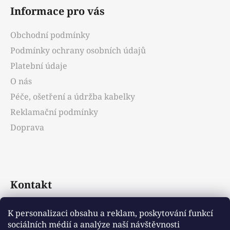
á
Informace pro vás
p
a
Obchodní podmínky
t
Podmínky ochrany osobních údajů
í
Platební údaje
O nás
Péče, ošetření a údržba kabelky
Reklamační podmínky
Doprava
Kontakt
info
@
emotys.cz
K personalizaci obsahu a reklam, poskytování funkcí
sociálních médií a analýze naší návštěvnosti