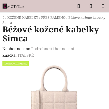
Přejít
Hledat
NÁKUP
na
KOŠÍK
obsah
Domů
/
KOŽENÉ KABELKY
/
PŘES RAMENO
/
Béžové kožené kabelky
Simca
Béžové kožené kabelky
Simca
Průměrné
Neohodnoceno
Podrobnosti hodnocení
hodnocení
Značka:
ITALSKÉ
produktu
DOPRAVA ZDARMA
je
0,0
z
5
hvězdiček.