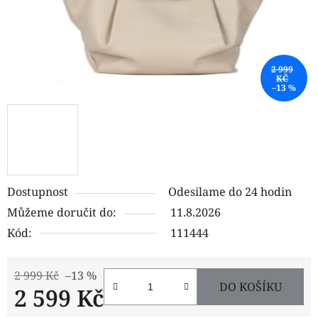
2 999
KČ
–13 %
Dostupnost
Odesilame do 24 hodin
Můžeme doručit do:
11.8.2026
Kód:
111444
2 999 Kč
–13 %
DO KOŠÍKU
2 599 Kč