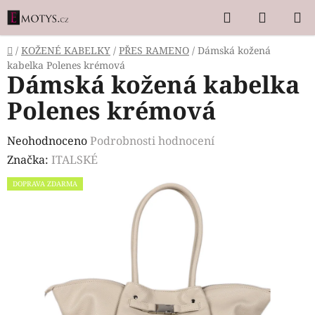
Přejít
Hledat
NÁKUP
na
KOŠÍK
obsah
Domů
/
KOŽENÉ KABELKY
/
PŘES RAMENO
/
Dámská kožená
kabelka Polenes krémová
Dámská kožená kabelka
Polenes krémová
Průměrné
Neohodnoceno
Podrobnosti hodnocení
hodnocení
Značka:
ITALSKÉ
produktu
DOPRAVA ZDARMA
je
0,0
z
5
hvězdiček.