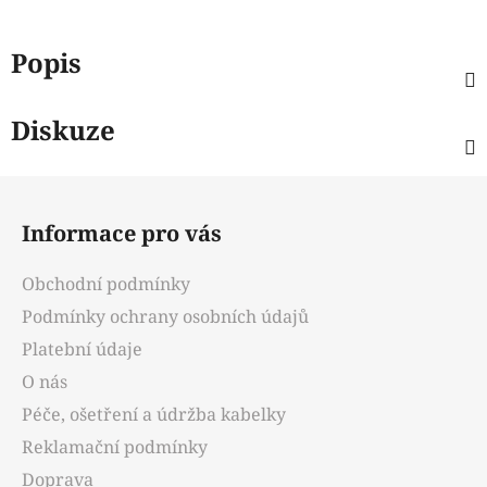
Popis
Diskuze
Z
á
Informace pro vás
p
a
Obchodní podmínky
t
Podmínky ochrany osobních údajů
í
Platební údaje
O nás
Péče, ošetření a údržba kabelky
Reklamační podmínky
Doprava