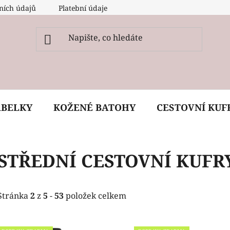
ních údajů
Platební údaje
O nás
Péče, ošetření a
ABELKY
KOŽENÉ BATOHY
CESTOVNÍ KUF
STŘEDNÍ CESTOVNÍ KUFR
Stránka
2
z
5
-
53
položek celkem
V