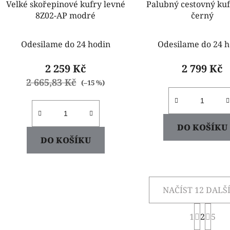
Velké skořepinové kufry levné
Palubný cestovný kuf
8Z02-AP modré
černý
Odesilame do 24 hodin
Odesilame do 24 h
2 259 Kč
2 799 Kč
2 665,83 Kč
(–15 %)
DO KOŠÍKU
DO KOŠÍKU
NAČÍST 12 DALŠ
S
1
2
t
5
O
r