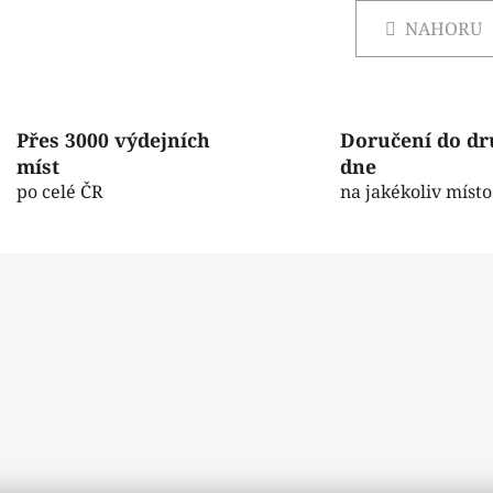
v
á
l
NAHORU
n
á
k
d
o
v
a
á
c
Přes 3000 výdejních
Doručení do d
n
í
í
míst
dne
p
po celé ČR
na jakékoliv místo
r
v
k
y
v
ý
p
i
s
u