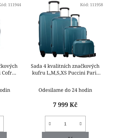
Kód:
111944
n
Kód:
111958
í
p
r
o
d
u
k
ačkových
Sada 4 kvalitních značkových
t
i Cofru
kufru L,M,S,XS Puccini Paris
ů
zelený
odin
Odesilame do 24 hodin
7 999 Kč