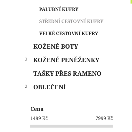
e
n
PALUBNÍ KUFRY
í
p
STŘEDNÍ CESTOVNÍ KUFRY
a
VELKÉ CESTOVNÍ KUFRY
n
e
KOŽENÉ BOTY
l
KOŽENÉ PENĚŽENKY
TAŠKY PŘES RAMENO
OBLEČENÍ
Cena
1499
Kč
7999
Kč