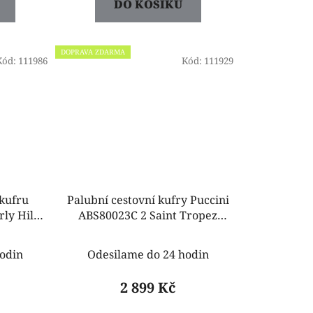
DO KOŠÍKU
DOPRAVA ZDARMA
Kód:
111986
Kód:
111929
kufru
Palubní cestovní kufry Puccini
ly Hills
ABS80023C 2 Saint Tropez
černá
odin
Odesilame do 24 hodin
2 899 Kč