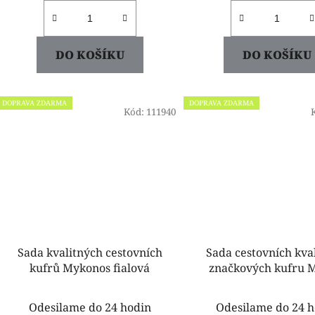
DO KOŠÍKU
DO KOŠÍKU
DOPRAVA ZDARMA
DOPRAVA ZDARMA
Kód:
111940
Sada kvalitných cestovních
Sada cestovních kva
kufrů Mykonos fialová
značkových kufru 
růžové
Odesilame do 24 hodin
Odesilame do 24 h