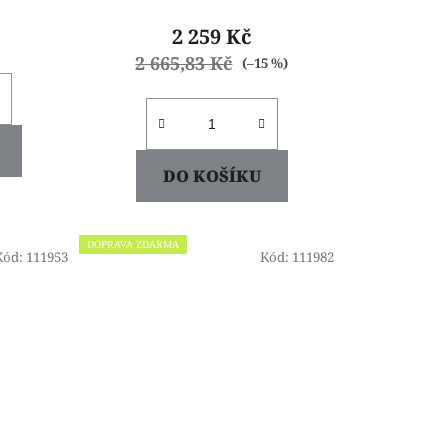
2 259 Kč
2 665,83 Kč
(–15 %)
DO KOŠÍKU
DOPRAVA ZDARMA
Kód:
111953
Kód:
111982