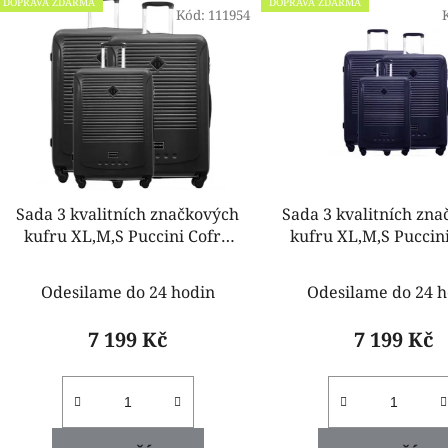
DOPRAVA ZDARMA
DOPRAVA ZDARMA
ý
Kód:
111954
p
i
s
p
r
o
d
Sada 3 kvalitních značkových
Sada 3 kvalitních zn
u
kufru XL,M,S Puccini Cofru
kufru XL,M,S Puccin
k
černé
modré
t
Odesilame do 24 hodin
Odesilame do 24 h
ů
7 199 Kč
7 199 Kč