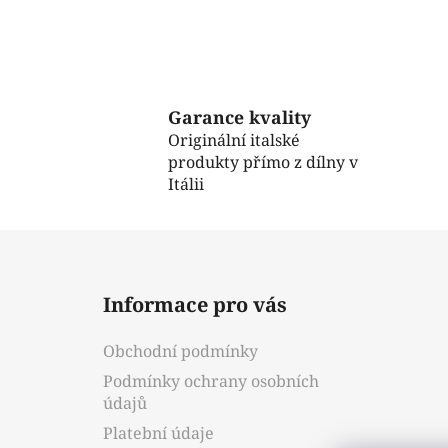
Garance kvality
Originální italské
produkty přímo z dílny v
Itálii
Z
á
Informace pro vás
p
a
Obchodní podmínky
t
Podmínky ochrany osobních
í
údajů
Platební údaje