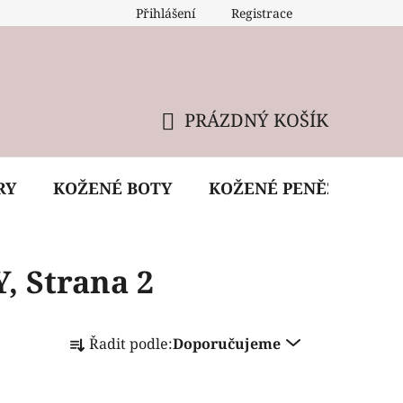
Přihlášení
Registrace
 údržba kabelky
Reklamační podmínky
Doprava
PRÁZDNÝ KOŠÍK
NÁKUPNÍ
KOŠÍK
RY
KOŽENÉ BOTY
KOŽENÉ PENĚŽENKY
Y
, Strana 2
Ř
Řadit podle:
Doporučujeme
a
z
e