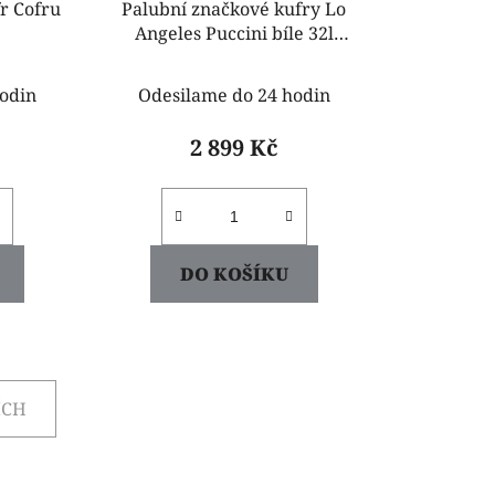
r Cofru
Palubní značkové kufry Lo
Angeles Puccini bíle 32l
ABS8017C 0
odin
Odesilame do 24 hodin
2 899 Kč
DO KOŠÍKU
ÍCH