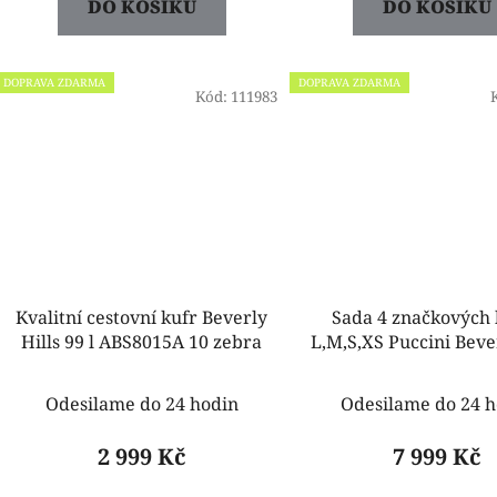
DO KOŠÍKU
DO KOŠÍKU
DOPRAVA ZDARMA
DOPRAVA ZDARMA
Kód:
111983
Kvalitní cestovní kufr Beverly
Sada 4 značkových 
Hills 99 l ABS8015A 10 zebra
L,M,S,XS Puccini Bever
zebra
Odesilame do 24 hodin
Odesilame do 24 h
2 999 Kč
7 999 Kč