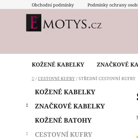
Přejít
Obchodní podmínky
Podmínky ochrany osob
na
obsah
KOŽENÉ KABELKY
ZNAČKOVÉ K
Domů
/
CESTOVNÍ KUFRY
/
STŘEDNÍ CESTOVNÍ KUFRY
P
K
Přeskočit
KOŽENÉ KABELKY
a
o
kategorie
t
s
ZNAČKOVÉ KABELKY
e
t
g
r
KOŽENÉ BATOHY
o
a
r
CESTOVNÍ KUFRY
i
n