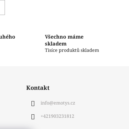
ruhého
Všechno máme
skladem
Tisíce produktů skladem
Kontakt
info
@
emotys.cz
+421903231812