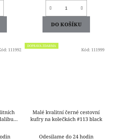
DO KOŠÍKU
DOPRAVA ZDARMA
Kód:
111992
Kód:
111999
litních
Malé kvalitní černé cestovní
Malibu
kufry na kolečkách #113 black
odin
Odesilame do 24 hodin