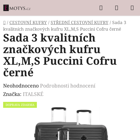
Přejít
Hledat
NÁKUP
na
KOŠÍK
obsah
Domů
/
CESTOVNÍ KUFRY
/
STŘEDNÍ CESTOVNÍ KUFRY
/
Sada 3
kvalitních značkových kufru XL,M,S Puccini Cofru černé
Sada 3 kvalitních
značkových kufru
XL,M,S Puccini Cofru
černé
Průměrné
Neohodnoceno
Podrobnosti hodnocení
hodnocení
Značka:
ITALSKÉ
produktu
DOPRAVA ZDARMA
je
0,0
z
5