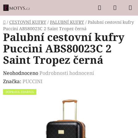
Přejít
Hledat
NÁKUP
na
KOŠÍK
obsah
Domů
/
CESTOVNÍ KUFRY
/
PALUBNÍ KUFRY
/
Palubní cestovní kufry
Puccini ABS80023C 2 Saint Tropez černá
Palubní cestovní kufry
Puccini ABS80023C 2
Saint Tropez černá
Průměrné
Neohodnoceno
Podrobnosti hodnocení
hodnocení
Značka:
PUCCINI
produktu
DOPRAVA ZDARMA
je
0,0
z
5
hvězdiček.