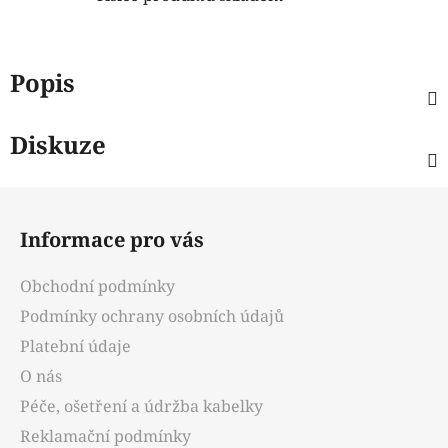
Popis
Diskuze
Z
á
Informace pro vás
p
a
Obchodní podmínky
t
Podmínky ochrany osobních údajů
í
Platební údaje
O nás
Péče, ošetření a údržba kabelky
Reklamační podmínky