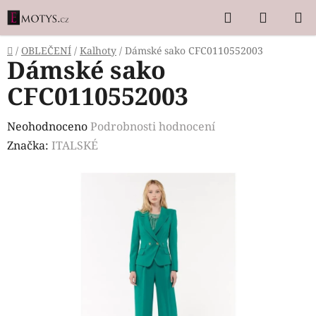
Přejít
Hledat
NÁKUP
na
KOŠÍK
obsah
Domů
/
OBLEČENÍ
/
Kalhoty
/
Dámské sako CFC0110552003
Dámské sako
CFC0110552003
Průměrné
Neohodnoceno
Podrobnosti hodnocení
hodnocení
Značka:
ITALSKÉ
produktu
je
0,0
z
5
hvězdiček.