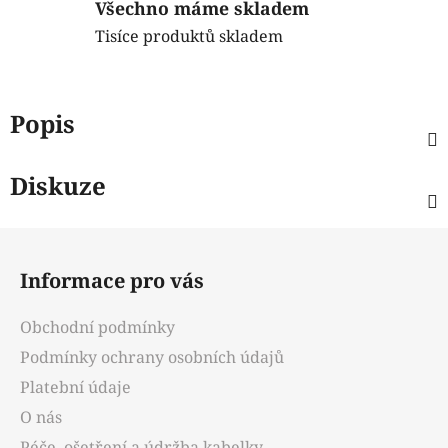
Všechno máme skladem
Tisíce produktů skladem
Popis
Diskuze
Z
á
Informace pro vás
p
a
Obchodní podmínky
t
Podmínky ochrany osobních údajů
í
Platební údaje
O nás
Péče, ošetření a údržba kabelky