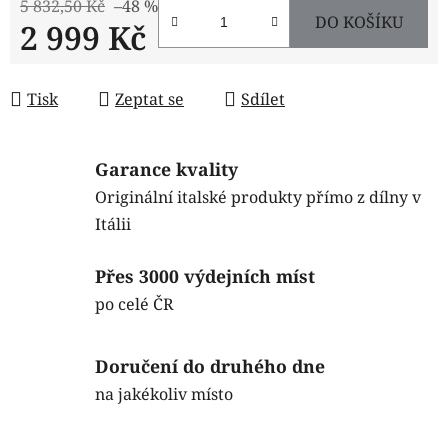
5 832,50 Kč
–48 %
DO KOŠÍKU
2 999 Kč
Měrná cena:
Tisk
Zeptat se
Sdílet
Garance kvality
Originální italské produkty přímo z dílny v
Itálii
Přes 3000 výdejních míst
po celé ČR
Doručení do druhého dne
na jakékoliv místo