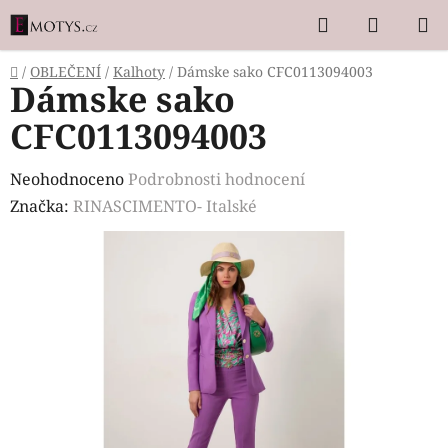
Přejít
Hledat
NÁKUP
na
KOŠÍK
obsah
Domů
/
OBLEČENÍ
/
Kalhoty
/
Dámske sako CFC0113094003
Dámske sako
CFC0113094003
Průměrné
Neohodnoceno
Podrobnosti hodnocení
hodnocení
Značka:
RINASCIMENTO- Italské
produktu
je
0,0
z
5
hvězdiček.