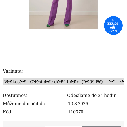
6
332,50
KČ
–52 %
Varianta:
Dostupnost
Odesilame do 24 hodin
Můžeme doručit do:
10.8.2026
Kód:
110370