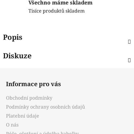
Všechno máme skladem
Tisíce produktů skladem
Popis
Diskuze
Z
á
Informace pro vás
p
a
Obchodní podmínky
t
Podmínky ochrany osobních údajů
í
Platební údaje
O nás
Péče, ošetření a údržba kabelky