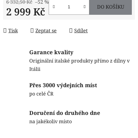
6 332,50 Kč
–52 %
DO KOŠÍKU
2 999 Kč
Měrná cena:
Tisk
Zeptat se
Sdílet
Garance kvality
Originální italské produkty přímo z dílny v
Itálii
Přes 3000 výdejních míst
po celé ČR
Doručení do druhého dne
na jakékoliv místo