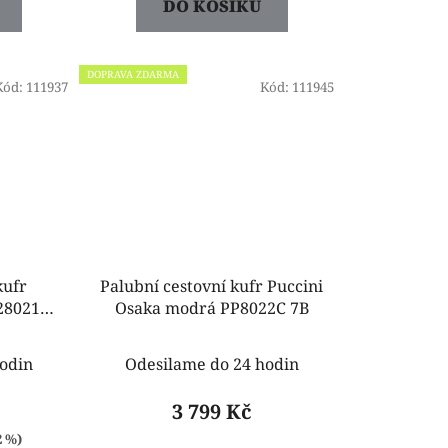
DO KOŠÍKU
DOPRAVA ZDARMA
Kód:
111937
Kód:
111945
kufr
Palubní cestovní kufr Puccini
228021C
Osaka modrá PP8022C 7B
odin
Odesilame do 24 hodin
3 799 Kč
2 %)