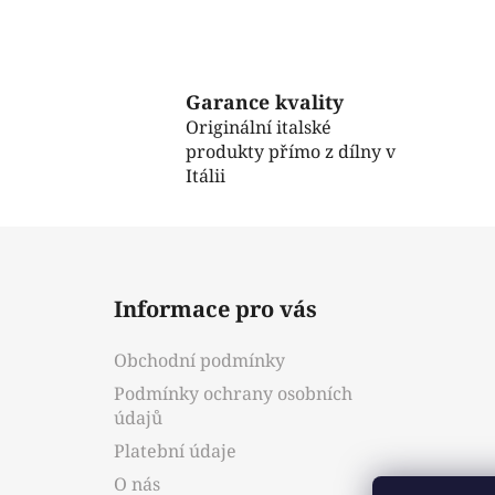
Garance kvality
Originální italské
produkty přímo z dílny v
Itálii
Z
á
Informace pro vás
p
a
Obchodní podmínky
t
Podmínky ochrany osobních
í
údajů
Platební údaje
O nás