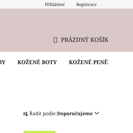
Přihlášení
Registrace
 údržba kabelky
Reklamační podmínky
Doprava
PRÁZDNÝ KOŠÍK
NÁKUPNÍ
KOŠÍK
RY
KOŽENÉ BOTY
KOŽENÉ PENĚŽENKY
Ř
Řadit podle:
Doporučujeme
a
z
e