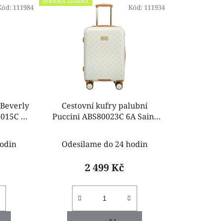
DOPRAVA ZDARMA
Kód:
111984
n
Kód:
111934
í
p
r
o
d
u
k
 Beverly
Cestovní kufry palubní
t
8015C 10
Puccini ABS80023C 6A Saint
ů
Tropez krémový
odin
Odesilame do 24 hodin
2 499 Kč