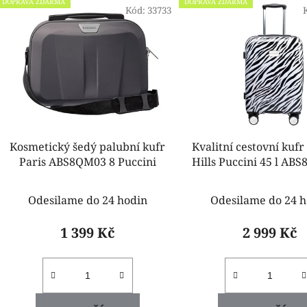
DOPRAVA ZDARMA
DOPRAVA ZDARMA
ý
Kód:
33733
p
i
s
p
r
o
d
Kosmetický šedý palubní kufr
Kvalitní cestovní kufr
u
Paris ABS8QM03 8 Puccini
Hills Puccini 45 l ABS
k
zebra
t
Odesilame do 24 hodin
Odesilame do 24 h
ů
1 399 Kč
2 999 Kč