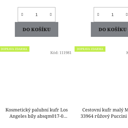
DO KOŠÍKU
DO KOŠÍKU
DOPRAVA ZDARMA
DOPRAVA ZDARMA
Kód:
111981
Kosmetický palubní kufr Los
Cestovní kufr malý
Angeles bíly absqm017-0
33964 růžový Puccini
Puccini
3c