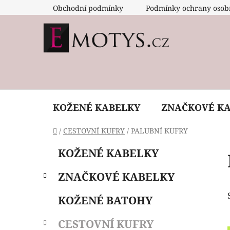
Přejít
Obchodní podmínky
Podmínky ochrany osob
na
obsah
KOŽENÉ KABELKY
ZNAČKOVÉ K
Domů
/
CESTOVNÍ KUFRY
/
PALUBNÍ KUFRY
P
K
Přeskočit
KOŽENÉ KABELKY
a
o
kategorie
t
s
ZNAČKOVÉ KABELKY
e
t
g
r
KOŽENÉ BATOHY
o
a
r
CESTOVNÍ KUFRY
i
n