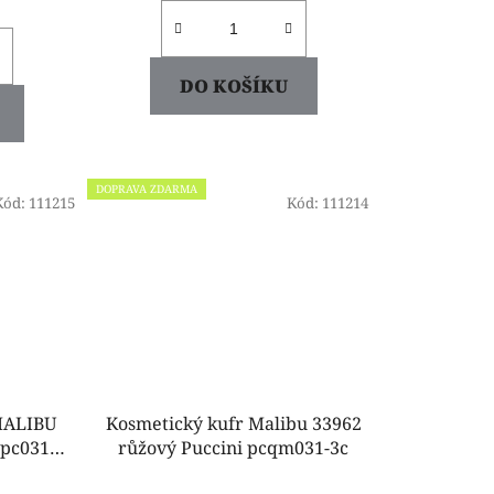
DO KOŠÍKU
DOPRAVA ZDARMA
Kód:
111215
Kód:
111214
 MALIBU
Kosmetický kufr Malibu 33962
 pc031c-
růžový Puccini pcqm031-3c