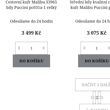
Cestovní kufr Malibu 33965
Střední bíly kvalitní 
bíly Puccini pc031a-1 velký
kufr Malibu Puccin
Odesilame do 24 hodin
Odesilame do 24 h
3 499 Kč
3 075 Kč
DO KOŠÍKU
DO KOŠÍKU
NAČÍST 1 DALŠ
S
1
2
t
3
O
r
v
á