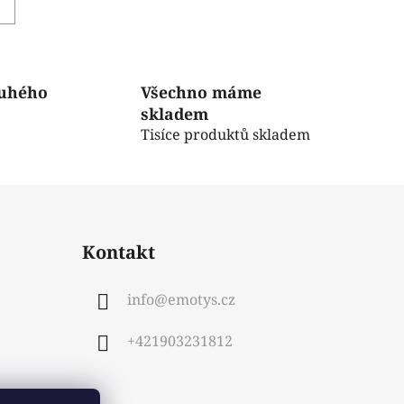
ruhého
Všechno máme
skladem
Tisíce produktů skladem
Kontakt
info
@
emotys.cz
+421903231812