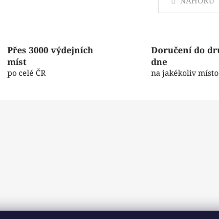
l
NAHORU
n
á
k
d
o
v
a
á
c
Přes 3000 výdejních
Doručení do d
n
í
í
míst
dne
p
po celé ČR
na jakékoliv místo
r
v
k
y
v
ý
p
i
s
u