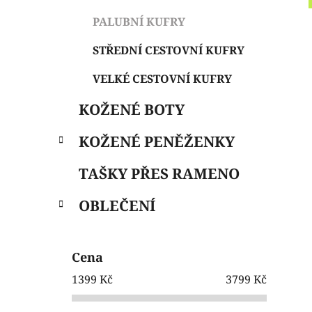
e
n
PALUBNÍ KUFRY
í
p
STŘEDNÍ CESTOVNÍ KUFRY
a
VELKÉ CESTOVNÍ KUFRY
n
e
KOŽENÉ BOTY
l
KOŽENÉ PENĚŽENKY
TAŠKY PŘES RAMENO
OBLEČENÍ
Cena
1399
Kč
3799
Kč