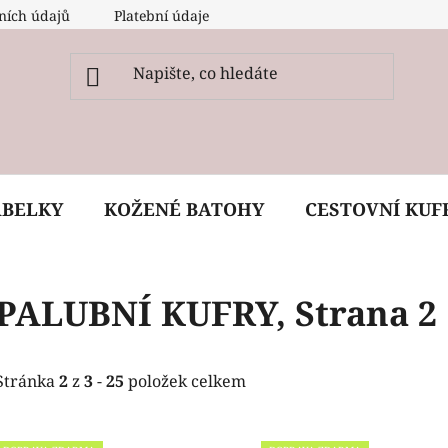
ních údajů
Platební údaje
O nás
Péče, ošetření a
ABELKY
KOŽENÉ BATOHY
CESTOVNÍ KUF
PALUBNÍ KUFRY
, Strana 2
Stránka
2
z
3
-
25
položek celkem
V