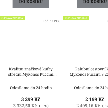
DO KOŠÍKU
DO KOŠÍKU
DOPRAVA ZDARMA
DOPRAVA ZDARMA
Kód:
111938
Kvalitní značkové kufry
Palubní cestovní 
střední Mykonos Puccini
Mykonos Puccini S 
PP021B 7D fialový
7D fialový
Odesilame do 24 hodin
Odesilame do 24 h
3 299 Kč
2 199 Kč
3 332,50 Kč
2 499,16 Kč
(–1 %)
(–1