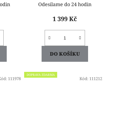
odin
Odesilame do 24 hodin
1 399 Kč
DO KOŠÍKU
DOPRAVA ZDARMA
Kód:
111978
Kód:
111212