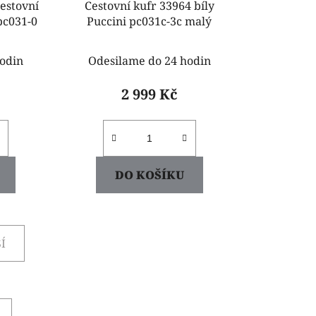
cestovní
Cestovní kufr 33964 bíly
i pc031-0
Puccini pc031c-3c malý
odin
Odesilame do 24 hodin
2 999 Kč
DO KOŠÍKU
Í