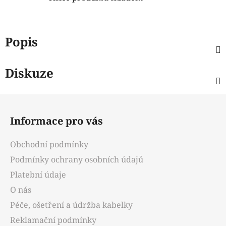
Popis
Diskuze
Z
á
Informace pro vás
p
a
Obchodní podmínky
t
Podmínky ochrany osobních údajů
í
Platební údaje
O nás
Péče, ošetření a údržba kabelky
Reklamační podmínky