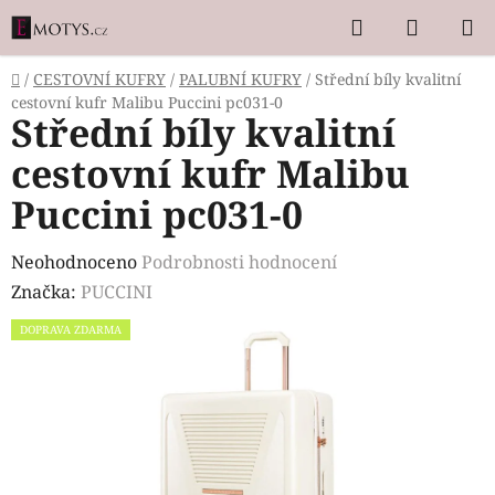
Přejít
Hledat
NÁKUP
na
KOŠÍK
obsah
Domů
/
CESTOVNÍ KUFRY
/
PALUBNÍ KUFRY
/
Střední bíly kvalitní
cestovní kufr Malibu Puccini pc031-0
Střední bíly kvalitní
cestovní kufr Malibu
Puccini pc031-0
Průměrné
Neohodnoceno
Podrobnosti hodnocení
hodnocení
Značka:
PUCCINI
produktu
DOPRAVA ZDARMA
je
0,0
z
5
hvězdiček.