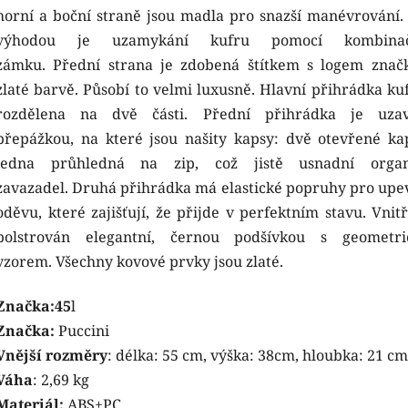
horní a boční straně jsou madla pro snazší manévrování. 
výhodou je uzamykání kufru pomocí kombinač
zámku. Přední strana je zdobená štítkem s logem znač
zlaté barvě. Působí to velmi luxusně. Hlavní přihrádka kuf
rozdělena na dvě části. Přední přihrádka je uza
přepážkou, na které jsou našity kapsy: dvě otevřené ka
jedna průhledná na zip, což jistě usnadní organ
zavazadel. Druhá přihrádka má elastické popruhy pro upe
oděvu, které zajišťují, že přijde v perfektním stavu. Vnit
polstrován elegantní, černou podšívkou s geometr
vzorem. Všechny kovové prvky jsou zlaté.
Značka:45
l
Značka:
Puccini
Vnější rozměry
: délka: 55 cm, výška: 38cm, hloubka: 21 cm
Váha
: 2,69 kg
Materiál:
ABS+PC