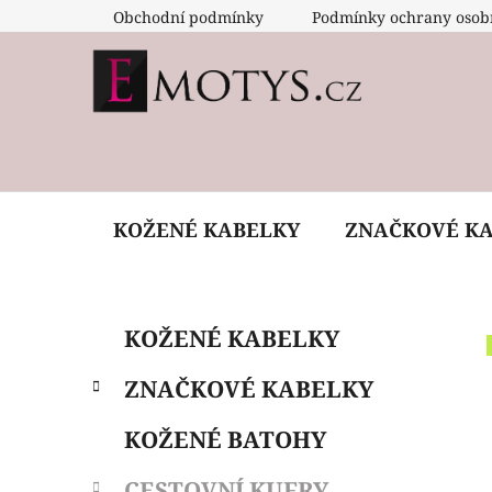
Přejít
Obchodní podmínky
Podmínky ochrany osob
na
obsah
KOŽENÉ KABELKY
ZNAČKOVÉ K
P
K
Přeskočit
KOŽENÉ KABELKY
a
o
kategorie
t
s
ZNAČKOVÉ KABELKY
e
t
g
r
KOŽENÉ BATOHY
o
a
r
CESTOVNÍ KUFRY