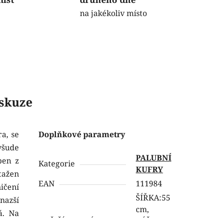
na jakékoliv místo
skuze
a, se
Doplňkové parametry
všude
PALUBNÍ
ben z
Kategorie
KUFRY
tažen
EAN
111984
ičení
ŠÍŘKA:55
nazší
cm,
á. Na