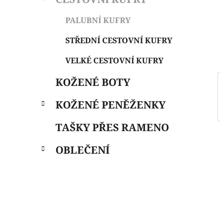
i
n
e
n
PALUBNÍ KUFRY
í
p
STŘEDNÍ CESTOVNÍ KUFRY
a
VELKÉ CESTOVNÍ KUFRY
n
e
KOŽENÉ BOTY
l
KOŽENÉ PENĚŽENKY
TAŠKY PŘES RAMENO
OBLEČENÍ