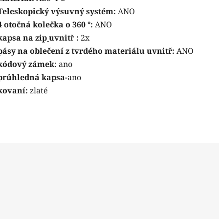
Teleskopický výsuvný systém:
ANO
4 otočná kolečka o 360 °:
ANO
kapsa na zip
uvnit
ř
:
2x
pásy na oblečení z tvrdého materiálu uvnitř:
ANO
kódový zámek
: ano
průhledná kapsa-
ano
kovaní:
zlaté