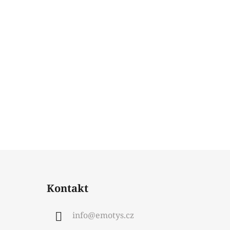
Kontakt
info
@
emotys.cz