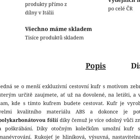
produkty přímo z
po celé ČR
dílny v Itálii
Všechno máme skladem
Tisíce produktů skladem
Popis
Di
Jedná se o menší exkluzivní cestovní kufr s motívom zebr
kterým určitě zaujmete, ať už na dovolené, na letišti, a 
tam, kde s tímto kufrem budete cestovat. Kufr je vyro
velmi kvalitního materiálu ABS a dokonce je po
polykarbonátovou fólií
díky čemuž je více odolný vůči zn
a poškrábání. Díky otočným kolečkům umožní kufr s
manévrování. Rukojeť je hliníková, výsuvná, nastaviteln