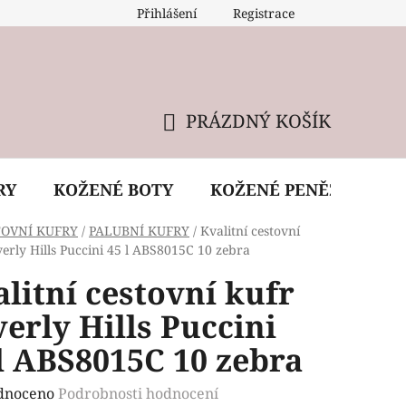
Přihlášení
Registrace
 údržba kabelky
Reklamační podmínky
Doprava
PRÁZDNÝ KOŠÍK
NÁKUPNÍ
KOŠÍK
RY
KOŽENÉ BOTY
KOŽENÉ PENĚŽENKY
TOVNÍ KUFRY
/
PALUBNÍ KUFRY
/
Kvalitní cestovní
erly Hills Puccini 45 l ABS8015C 10 zebra
litní cestovní kufr
erly Hills Puccini
l ABS8015C 10 zebra
rné
dnoceno
Podrobnosti hodnocení