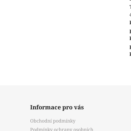
Z
á
Informace pro vás
p
a
Obchodní podmínky
t
Podmínky ochrany osobních