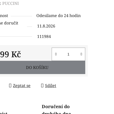
ení
:
PUCCINI
tu
nost
Odesilame do 24 hodin
 doručit
11.8.2026
111984
ček.
999 Kč
 cena:
DO KOŠÍKU
Zeptat se
Sdílet
Doručení do
míst
druhého dne