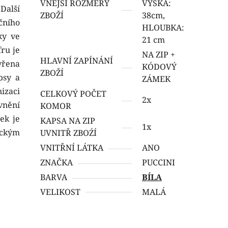
VNĚJŠÍ ROZMÉRY
VÝŠKA:
Další
ZBOŽÍ
38cm,
ního
HLOUBKA:
ky ve
21 cm
ru je
NA ZIP +
HLAVNÍ ZAPÍNÁNÍ
vřena
KÓDOVÝ
ZBOŽÍ
psy a
ZÁMEK
izaci
CELKOVÝ POČET
2x
vnění
KOMOR
řek je
KAPSA NA ZIP
1x
ickým
UVNITŘ ZBOŹÍ
VNITŘNÍ LÁTKA
ANO
ZNAČKA
PUCCINI
BARVA
BÍLA
VELIKOST
MALÁ