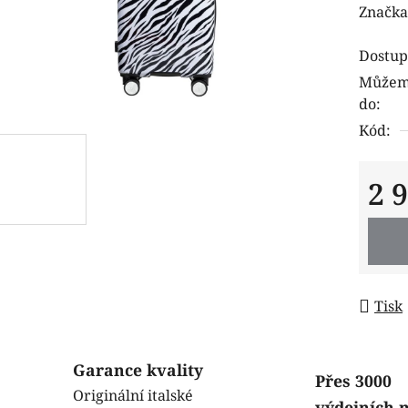
hodnoc
Značka
produk
Dostup
je
Můžeme
0,0
do:
z
Kód:
5
hvězdi
2 
Měrná
Tisk
Garance kvality
Přes 3000
Originální italské
výdejních 