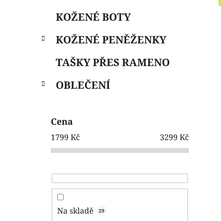
e
n
KOŽENÉ BOTY
í
p
KOŽENÉ PENĚŽENKY
a
n
TAŠKY PŘES RAMENO
e
OBLEČENÍ
l
Cena
1799
Kč
3299
Kč
Na skladě
29