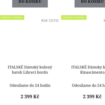
DO KOŠÍKU
DO KOŠÍKU
DOPRAVA ZDARMA
DOPRAVA ZDARMA
Kód:
111721
ITALSKÉ Dámský kožený
ITALSKÉ Dámsky b
batoh Libreri bordo
Rinascimento
ACV80013232003 z
Odesilame do 24 hodin
Odesilame do 24 h
2 399 Kč
2 399 Kč