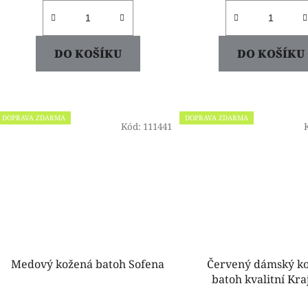
DO KOŠÍKU
DO KOŠÍKU
DOPRAVA ZDARMA
DOPRAVA ZDARMA
Kód:
111441
Medový kožená batoh Sofena
Červený dámský k
batoh kvalitní Kr