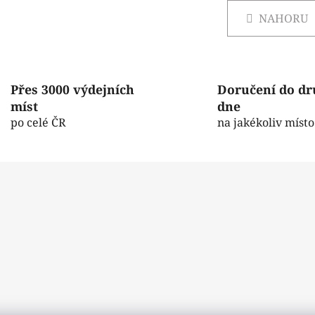
v
á
l
NAHORU
n
á
k
d
o
v
a
á
c
Přes 3000 výdejních
Doručení do d
n
í
í
míst
dne
p
po celé ČR
na jakékoliv místo
r
v
k
y
v
ý
p
i
s
u