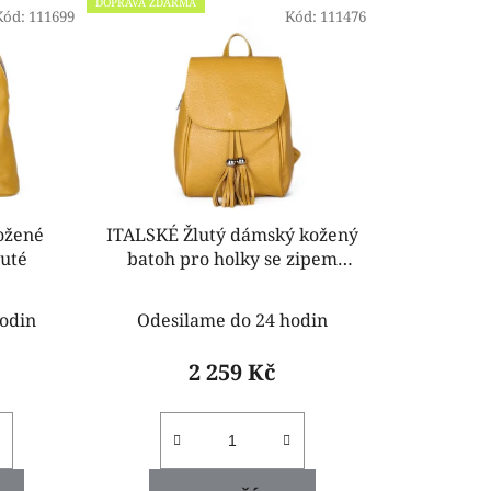
DOPRAVA ZDARMA
Kód:
111699
n
Kód:
111476
í
p
r
o
d
u
k
ožené
ITALSKÉ Žlutý dámský kožený
t
luté
batoh pro holky se zipem
ů
Radmila
odin
Odesilame do 24 hodin
2 259 Kč