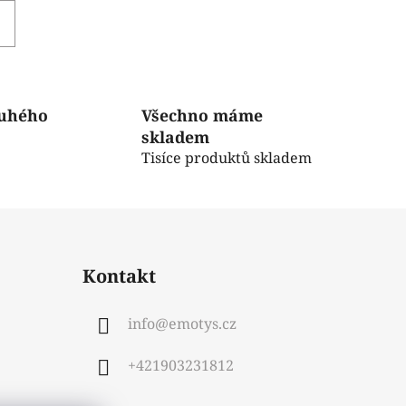
ruhého
Všechno máme
skladem
Tisíce produktů skladem
Kontakt
info
@
emotys.cz
+421903231812