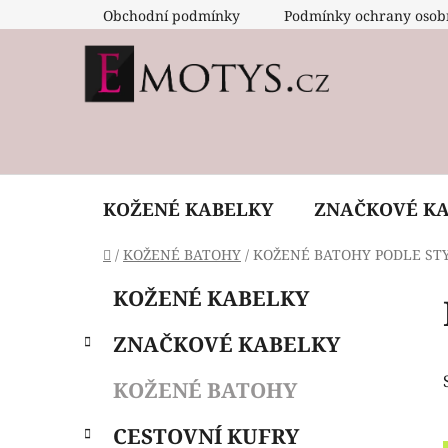
Přejít
Obchodní podmínky
Podmínky ochrany osob
na
obsah
KOŽENÉ KABELKY
ZNAČKOVÉ K
Domů
/
KOŽENÉ BATOHY
/
KOŽENÉ BATOHY PODLE ST
P
K
Přeskočit
KOŽENÉ KABELKY
a
o
kategorie
t
s
ZNAČKOVÉ KABELKY
e
t
g
r
KOŽENÉ BATOHY
o
a
r
CESTOVNÍ KUFRY
i
n