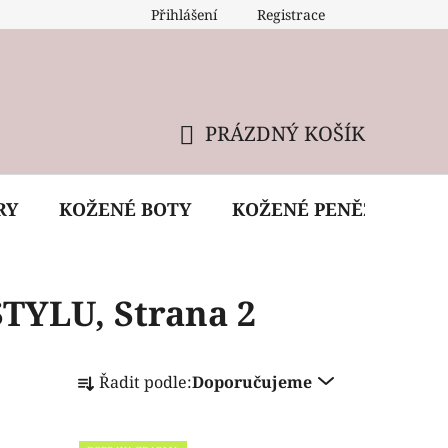
Přihlášení
Registrace
 údržba kabelky
Reklamační podmínky
Doprava
PRÁZDNÝ KOŠÍK
NÁKUPNÍ
KOŠÍK
RY
KOŽENÉ BOTY
KOŽENÉ PENĚŽENKY
STYLU
, Strana 2
Ř
Řadit podle:
Doporučujeme
a
z
e