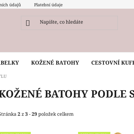
ních údajů
Platební údaje
O nás
Péče, ošetření a
ABELKY
KOŽENÉ BATOHY
CESTOVNÍ KUF
YLU
KOŽENÉ BATOHY PODLE 
Stránka
2
z
3
-
29
položek celkem
V