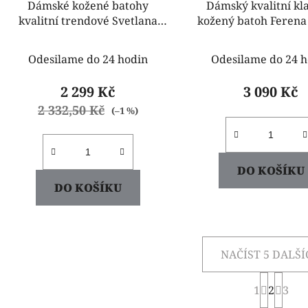
Dámské kožené batohy
Dámský kvalitní kl
kvalitní trendové Svetlana
kožený batoh Ferena
hnědý
Odesilame do 24 hodin
Odesilame do 24 h
2 299 Kč
3 090 Kč
2 332,50 Kč
(–1 %)
DO KOŠÍKU
DO KOŠÍKU
NAČÍST 5 DALŠ
S
1
2
t
3
O
r