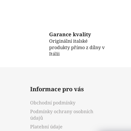
Garance kvality
Originální italské
produkty přímo z dílny v
Itálii
Z
á
Informace pro vás
p
a
Obchodní podmínky
t
Podmínky ochrany osobních
í
údajů
Platební údaje