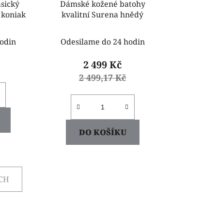
asický
Dámské kožené batohy
 koniak
kvalitní Surena hnědý
odin
Odesilame do 24 hodin
2 499 Kč
2 499,17 Kč
DO KOŠÍKU
ÍCH