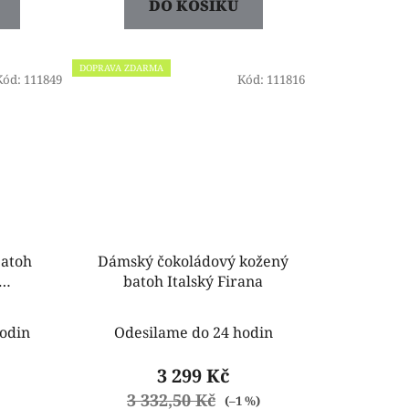
DO KOŠÍKU
DOPRAVA ZDARMA
Kód:
111849
Kód:
111816
atoh
Dámský čokoládový kožený
batoh Italský Firana
elený
odin
Odesilame do 24 hodin
3 299 Kč
3 332,50 Kč
(–1 %)