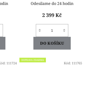
odin
Odesilame do 24 hodin
2 399 Kč
DO KOŠÍKU
DOPRAVA ZDARMA
Kód:
111724
Kód:
111765