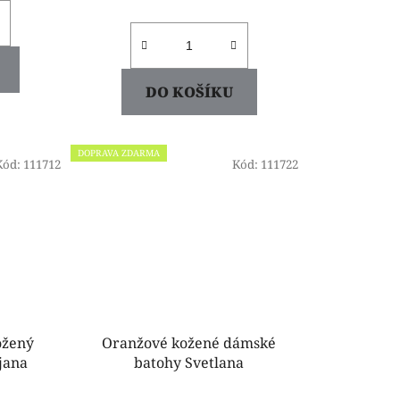
DO KOŠÍKU
DOPRAVA ZDARMA
Kód:
111712
Kód:
111722
ožený
Oranžové kožené dámské
ajana
batohy Svetlana