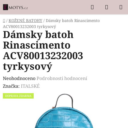
Přejít
Hledat
NÁKUP
na
KOŠÍK
obsah
Domů
/
KOŽENÉ BATOHY
/
Dámsky batoh Rinascimento
ACV80013232003 tyrkysový
Dámsky batoh
Rinascimento
ACV80013232003
tyrkysový
Průměrné
Neohodnoceno
Podrobnosti hodnocení
hodnocení
Značka:
ITALSKÉ
produktu
DOPRAVA ZDARMA
je
0,0
z
5