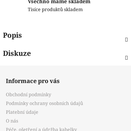
Všechno máme skladem
Tisíce produktů skladem
Popis
Diskuze
Z
á
Informace pro vás
p
a
Obchodní podmínky
t
Podmínky ochrany osobních údajů
í
Platební údaje
O nás
Péče, ošetření a údržba kabelky