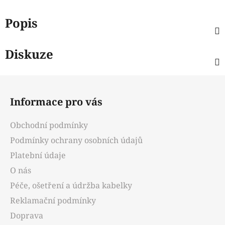
Popis
Diskuze
Z
á
Informace pro vás
p
a
Obchodní podmínky
t
Podmínky ochrany osobních údajů
í
Platební údaje
O nás
Péče, ošetření a údržba kabelky
Reklamační podmínky
Doprava