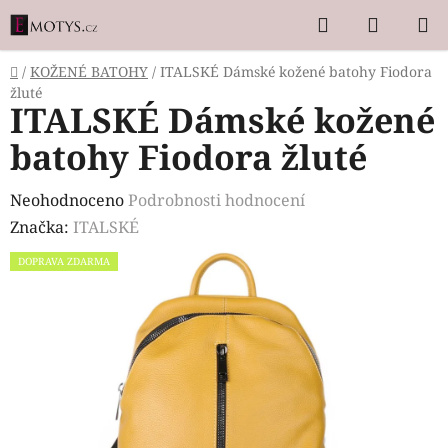
Přejít
Hledat
NÁKUP
na
KOŠÍK
obsah
Domů
/
KOŽENÉ BATOHY
/
ITALSKÉ Dámské kožené batohy Fiodora
žluté
ITALSKÉ Dámské kožené
batohy Fiodora žluté
Průměrné
Neohodnoceno
Podrobnosti hodnocení
hodnocení
Značka:
ITALSKÉ
produktu
DOPRAVA ZDARMA
je
0,0
z
5
hvězdiček.