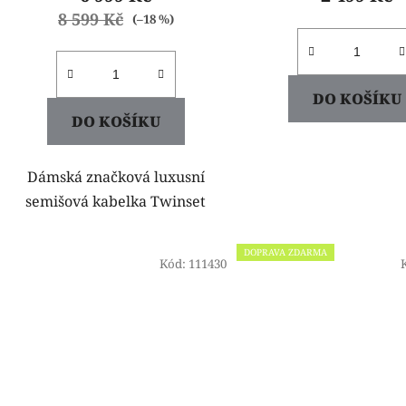
8 599 Kč
(–18 %)
DO KOŠÍKU
DO KOŠÍKU
Dámská značková luxusní
semišová kabelka Twinset
DOPRAVA ZDARMA
Kód:
111430