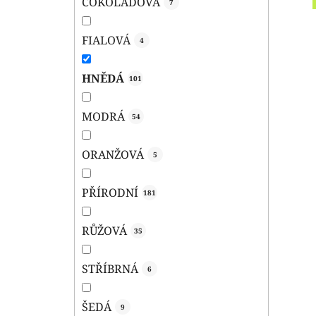
ČOKOLÁDOVÁ
7
FIALOVÁ
4
HNĚDÁ
101
MODRÁ
54
ORANŽOVÁ
5
PŘÍRODNÍ
181
RŮŽOVÁ
35
STŘÍBRNÁ
6
ŠEDÁ
9