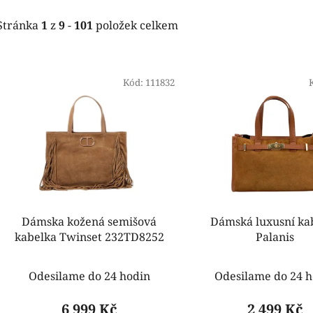
Stránka
1
z
9
-
101
položek celkem
V
ý
Kód:
111832
p
i
s
p
r
o
d
Dámska kožená semišová
Dámská luxusní ka
u
kabelka Twinset 232TD8252
Palanis
k
t
Odesilame do 24 hodin
Odesilame do 24 h
ů
6 999 Kč
2 499 Kč