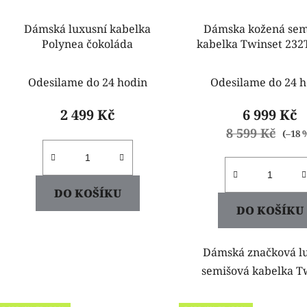
Dámská luxusní kabelka
Dámska kožená sem
Polynea čokoláda
kabelka Twinset 23
Odesilame do 24 hodin
Odesilame do 24 h
2 499 Kč
6 999 Kč
8 599 Kč
(–18 
DO KOŠÍKU
DO KOŠÍKU
Dámská značková l
semišová kabelka T