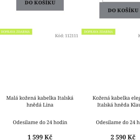
DO KOŠÍKU
DO KOŠÍKU
DOPRAVA ZDARMA
DOPRAVA ZDARMA
Kód:
112111
Malá kožená kabelka Italská
Kožená kabelka ele
hnědá Lina
Italská hněda Kla
Odesilame do 24 hodin
Odesilame do 24 h
1 599 Kč
2 590 Kč