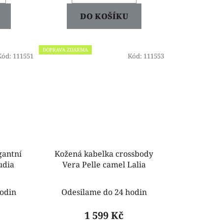
DO KOŠÍKU
DOPRAVA ZDARMA
Kód:
111551
Kód:
111553
gantní
Kožená kabelka crossbody
udia
Vera Pelle camel Lalia
odin
Odesilame do 24 hodin
1 599 Kč