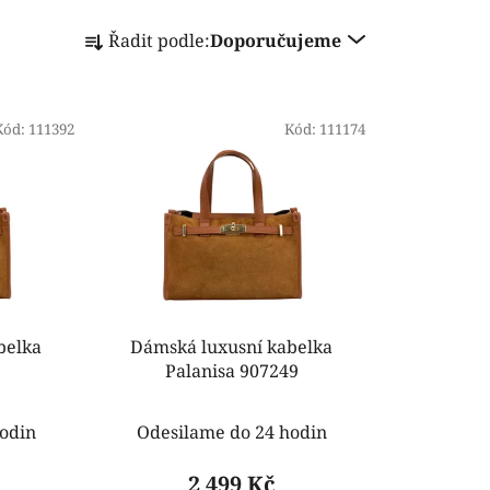
Ř
Řadit podle:
Doporučujeme
a
z
e
Kód:
111392
n
Kód:
111174
í
p
r
o
d
u
k
belka
Dámská luxusní kabelka
t
Palanisa 907249
ů
odin
Odesilame do 24 hodin
2 499 Kč