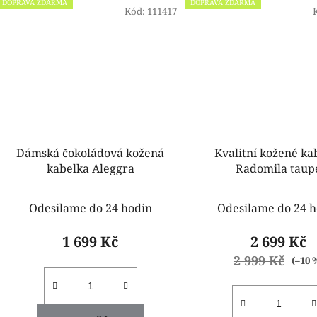
DOPRAVA ZDARMA
DOPRAVA ZDARMA
Kód:
111417
Dámská čokoládová kožená
Kvalitní kožené ka
kabelka Aleggra
Radomila taup
Odesilame do 24 hodin
Odesilame do 24 h
1 699 Kč
2 699 Kč
2 999 Kč
(–10 