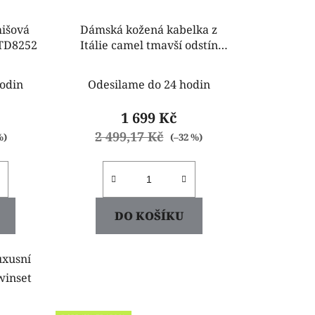
išová
Dámská kožená kabelka z
2TD8252
Itálie camel tmavší odstín
Letricia
odin
Odesilame do 24 hodin
1 699 Kč
2 499,17 Kč
%)
(–32 %)
DO KOŠÍKU
uxusní
winset