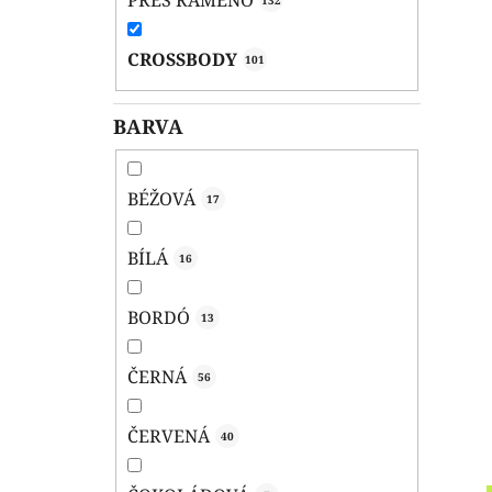
PŘES RAMENO
132
CROSSBODY
101
BARVA
BÉŽOVÁ
17
BÍLÁ
16
BORDÓ
13
ČERNÁ
56
ČERVENÁ
40