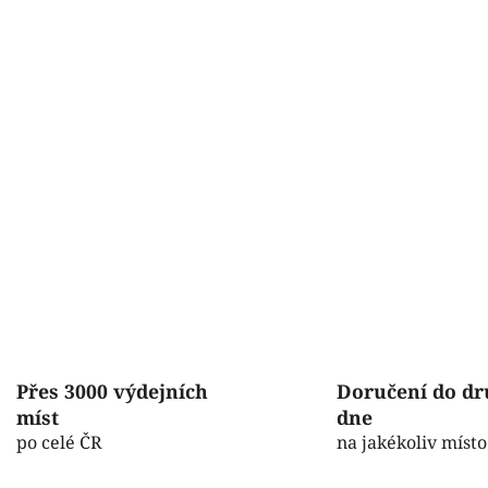
í
p
r
v
k
y
v
ý
p
i
s
u
Přes 3000 výdejních
Doručení do d
míst
dne
po celé ČR
na jakékoliv místo