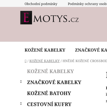
Přejít
Obchodní podmínky
Podmínky ochrany osob
na
obsah
KOŽENÉ KABELKY
ZNAČKOVÉ K
Domů
/
KOŽENÉ KABELKY
/
HNĚDÉ KOŽENÉ CROSSBO
P
K
Přeskočit
KOŽENÉ KABELKY
a
o
kategorie
t
s
ZNAČKOVÉ KABELKY
e
t
g
r
KOŽENÉ BATOHY
o
a
r
CESTOVNÍ KUFRY
i
n