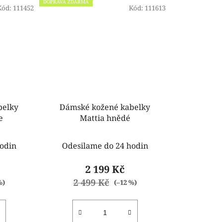
DOPRAVA ZDARMA
Kód:
111452
Kód:
111613
belky
Dámské kožené kabelky
e
Mattia hnědé
odin
Odesilame do 24 hodin
2 199 Kč
2 499 Kč
%)
(–12 %)