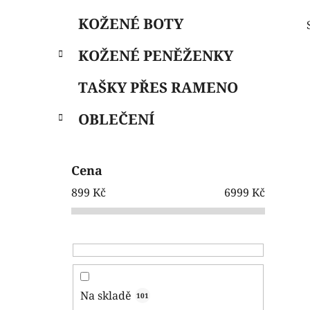
e
n
KOŽENÉ BOTY
í
p
KOŽENÉ PENĚŽENKY
a
n
TAŠKY PŘES RAMENO
e
OBLEČENÍ
l
Cena
899
Kč
6999
Kč
Na skladě
101