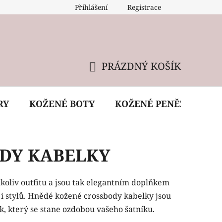
Přihlášení
Registrace
 údržba kabelky
Reklamační podmínky
Doprava
PRÁZDNÝ KOŠÍK
NÁKUPNÍ
KOŠÍK
RY
KOŽENÉ BOTY
KOŽENÉ PENĚŽENKY
DY KABELKY
koliv outfitu a jsou tak elegantním doplňkem
 i stylů. Hnědé kožené crossbody kabelky jsou
ek, který se stane ozdobou vašeho šatníku.