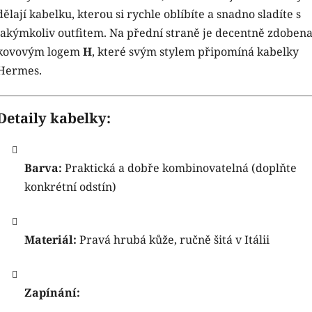
dělají kabelku, kterou si rychle oblíbíte a snadno sladíte s
jakýmkoliv outfitem. Na přední straně je decentně zdoben
kovovým logem
H
, které svým stylem připomíná kabelky
Hermes.
Detaily kabelky:
Barva:
Praktická a dobře kombinovatelná (doplňte
konkrétní odstín)
Materiál:
Pravá hrubá kůže, ručně šitá v Itálii
Zapínání: