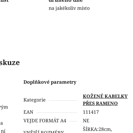
na jakékoliv místo
skuze
Doplňkové parametry
KOŽENÉ KABELKY
Kategorie
PŘES RAMENO
svým
EAN
111417
VEJDE FORMÁT A4
NE
 a
ŠÍRKA:28cm,
 ní
VNĚJŠÍ ROZMÉRY