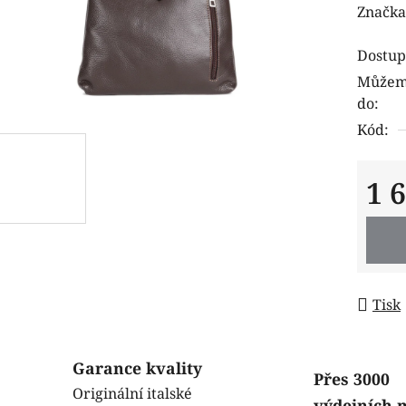
hodnoc
Značka
produk
Dostup
je
Můžeme
0,0
do:
z
Kód:
5
hvězdi
1 
Měrná
Tisk
Garance kvality
Přes 3000
Originální italské
výdejních 