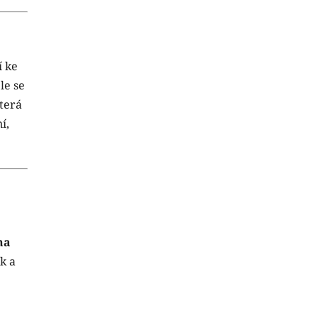
í ke
le se
která
í,
na
k a