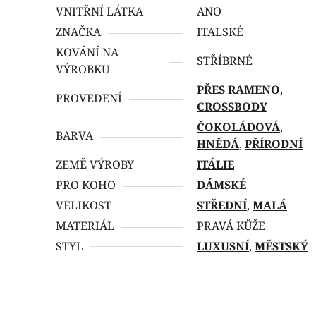
VNITŘNÍ LÁTKA
ANO
ZNAČKA
ITALSKÉ
KOVÁNÍ NA
STŘÍBRNÉ
VÝROBKU
PŘES RAMENO
,
PROVEDENÍ
CROSSBODY
ČOKOLÁDOVÁ
,
BARVA
HNĚDÁ
,
PŘÍRODNÍ
ZEMĚ VÝROBY
ITÁLIE
PRO KOHO
DÁMSKÉ
VELIKOST
STŘEDNÍ
,
MALÁ
MATERIÁL
PRAVÁ KŮŽE
STYL
LUXUSNÍ
,
MĚSTSKÝ