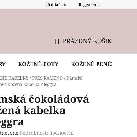
Přihlášení
Registrace
 údržba kabelky
Reklamační podmínky
Doprava
PRÁZDNÝ KOŠÍK
NÁKUPNÍ
KOŠÍK
RY
KOŽENÉ BOTY
KOŽENÉ PENĚŽENKY
ENÉ KABELKY
/
PŘES RAMENO
/
Dámská
ová kožená kabelka Aleggra
mská čokoládová
žená kabelka
eggra
rné
dnoceno
Podrobnosti hodnocení