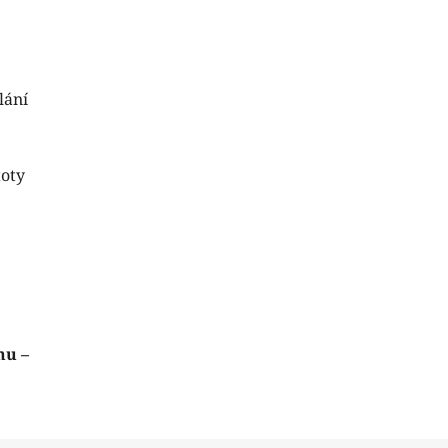
lání
toty
nu –