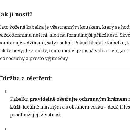
Jak ji nosit?
Tato kožená kabelka je všestranným kouskem, který se hod
každodennímu nošení, ale i na formálnější příležitosti. Skvě
kombinuje s džínami, šaty i sukní. Pokud hledáte kabelku, 
nikdy nevyjde z módy, tento model je jasná volba – elegantn
jednoduchý a přesto výjimečný.
Údržba a ošetření:
Kabelku
pravidelně ošetřujte ochranným krémem 
kůži
, ideálně mastným a s obsahem vosku – dodá jí les
prodlouží její životnost