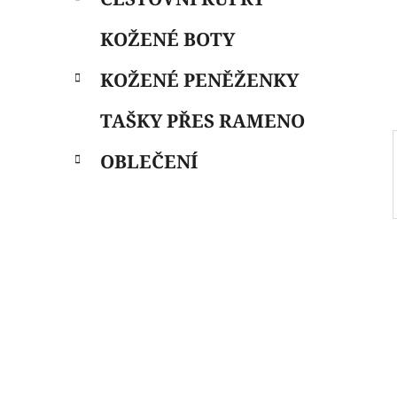
i
n
e
n
KOŽENÉ BOTY
í
p
KOŽENÉ PENĚŽENKY
a
n
TAŠKY PŘES RAMENO
e
OBLEČENÍ
l