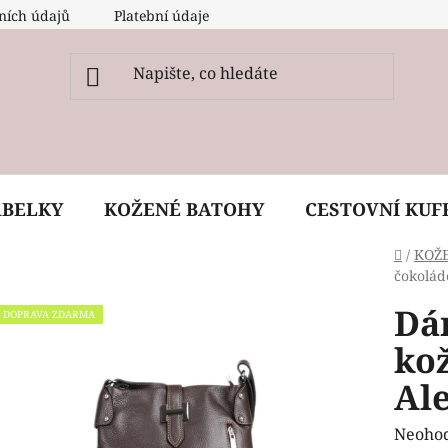
ních údajů
Platební údaje
O nás
Péče, ošetření a
ABELKY
KOŽENÉ BATOHY
CESTOVNÍ KUF
Domů
/
KOŽ
čokolád
Dá
DOPRAVA ZDARMA
ko
Al
Průmě
Neoho