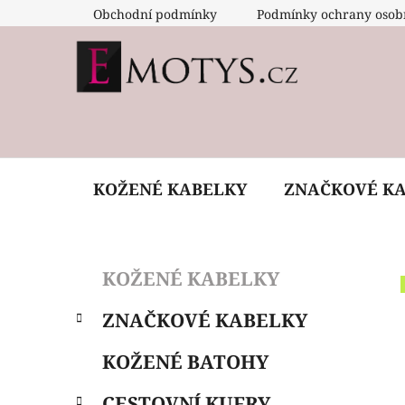
Přejít
Obchodní podmínky
Podmínky ochrany osob
na
obsah
KOŽENÉ KABELKY
ZNAČKOVÉ K
P
K
Přeskočit
KOŽENÉ KABELKY
a
o
kategorie
t
s
ZNAČKOVÉ KABELKY
e
t
g
r
KOŽENÉ BATOHY
o
a
r
CESTOVNÍ KUFRY