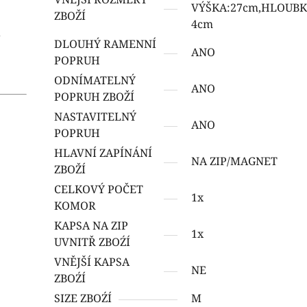
VÝŠKA:27cm,HLOUBK
ZBOŽÍ
4cm
a
DLOUHÝ RAMENNÍ
ANO
POPRUH
ODNÍMATELNÝ
ANO
POPRUH ZBOŽÍ
NASTAVITELNÝ
ANO
POPRUH
HLAVNÍ ZAPÍNÁNÍ
NA ZIP/MAGNET
ZBOŽÍ
CELKOVÝ POČET
1x
KOMOR
KAPSA NA ZIP
1x
UVNITŘ ZBOŹÍ
VNĚJŠÍ KAPSA
NE
ZBOŹÍ
SIZE ZBOŹÍ
M