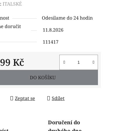
ení
:
ITALSKÉ
tu
nost
Odesilame do 24 hodin
 doručit
11.8.2026
111417
ček.
699 Kč
 cena:
DO KOŠÍKU
Zeptat se
Sdílet
Doručení do
míst
druhého dne