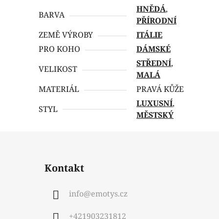
HNĚDÁ
,
BARVA
PŘÍRODNÍ
ZEMĚ VÝROBY
ITÁLIE
PRO KOHO
DÁMSKÉ
STŘEDNÍ
,
VELIKOST
MALÁ
MATERIÁL
PRAVÁ KŮŽE
LUXUSNÍ
,
STYL
MĚSTSKÝ
Kontakt
info
@
emotys.cz
+421903231812