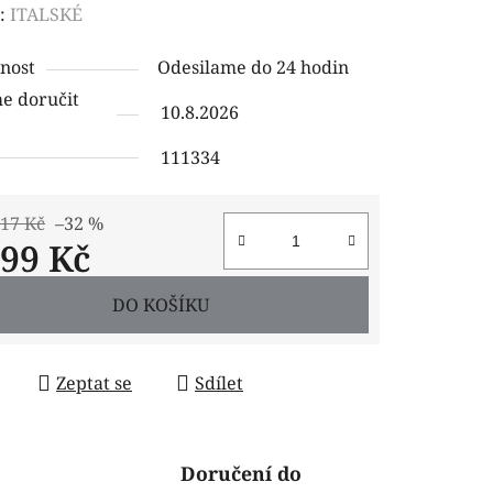
ení
:
ITALSKÉ
tu
nost
Odesilame do 24 hodin
 doručit
10.8.2026
111334
ček.
,17 Kč
–32 %
699 Kč
 cena:
DO KOŠÍKU
Zeptat se
Sdílet
Doručení do