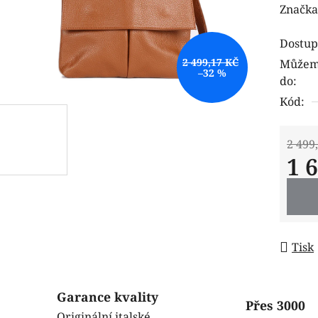
hodnoc
Značka
produk
Dostup
je
2 499,17 KČ
Můžeme
0,0
–32 %
do:
z
Kód:
5
hvězdi
2 499
1 
Měrná
Tisk
Garance kvality
Přes 3000
Originální italské