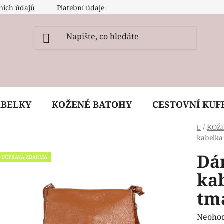
ních údajů
Platební údaje
O nás
Péče, ošetření a
ABELKY
KOŽENÉ BATOHY
CESTOVNÍ KUF
Domů
/
KOŽ
kabelka 
Dá
DOPRAVA ZDARMA
kab
tma
Průmě
Neoho