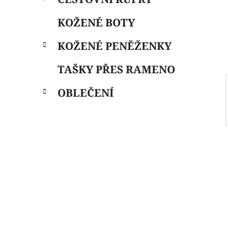
i
n
e
n
KOŽENÉ BOTY
í
p
KOŽENÉ PENĚŽENKY
a
n
TAŠKY PŘES RAMENO
e
OBLEČENÍ
l