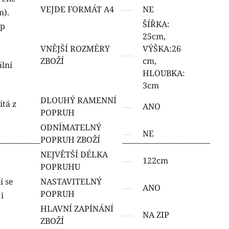
VEJDE FORMÁT A4
NE
m).
ŠÍŘKA:
ip
25cm,
VNĚJŠÍ ROZMÉRY
VÝŠKA:26
ZBOŽÍ
cm,
lní
HLOUBKA:
3cm
DLOUHÝ RAMENNÍ
itá z
ANO
POPRUH
ODNÍMATELNÝ
NE
POPRUH ZBOŽÍ
——————————————————————————
NEJVĚTŠÍ DÉLKA
122cm
POPRUHU
í se
NASTAVITELNÝ
ANO
POPRUH
i
HLAVNÍ ZAPÍNÁNÍ
NA ZIP
ZBOŽÍ