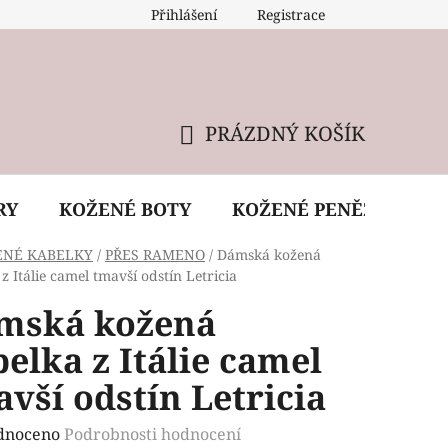
Přihlášení
Registrace
 údržba kabelky
Reklamační podmínky
Doprava
PRÁZDNÝ KOŠÍK
NÁKUPNÍ
KOŠÍK
RY
KOŽENÉ BOTY
KOŽENÉ PENĚŽENKY
ENÉ KABELKY
/
PŘES RAMENO
/
Dámská kožená
z Itálie camel tmavší odstín Letricia
mská kožená
elka z Itálie camel
vší odstín Letricia
rné
dnoceno
Podrobnosti hodnocení