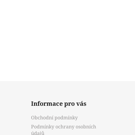
Z
á
Informace pro vás
p
a
Obchodní podmínky
t
Podmínky ochrany osobních
í
údajů