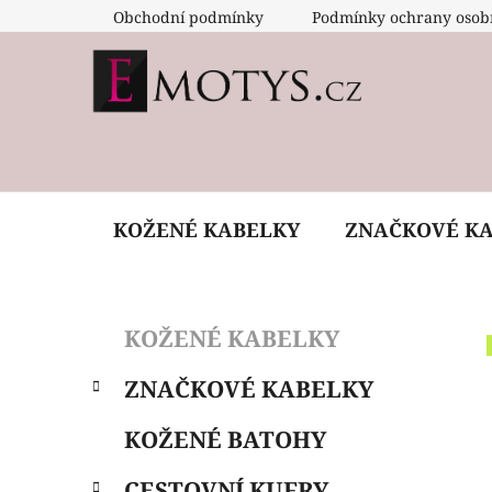
Přejít
Obchodní podmínky
Podmínky ochrany osob
na
obsah
KOŽENÉ KABELKY
ZNAČKOVÉ K
P
K
Přeskočit
KOŽENÉ KABELKY
a
o
kategorie
t
s
ZNAČKOVÉ KABELKY
e
t
g
r
KOŽENÉ BATOHY
o
a
r
CESTOVNÍ KUFRY