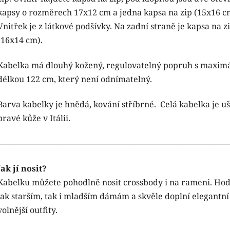
kapsy o rozměrech 17x12 cm a jedna kapsa na zip (15x16 c
Vnitřek je z látkové podšívky. Na zadní straně je kapsa na z
(16x14 cm).
Kabelka má dlouhý kožený, regulovatelný popruh s maximá
délkou 122 cm, který není odnímatelný.
Barva kabelky je hnědá, kování stříbrné. Celá kabelka je uš
pravé kůže v Itálii.
————————————————————————————
Jak jí nosit?
Kabelku můžete pohodlně nosit crossbody i na rameni. Hod
jak starším, tak i mladším dámám a skvěle doplní elegantní 
volnější outfity.