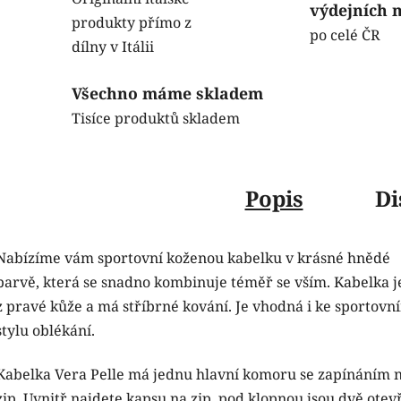
výdejních 
produkty přímo z
po celé ČR
dílny v Itálii
Všechno máme skladem
Tisíce produktů skladem
Popis
Di
Nabízíme vám sportovní koženou kabelku v krásné hnědé
barvě, která se snadno kombinuje téměř se vším. Kabelka je
z pravé kůže a má stříbrné kování. Je vhodná i ke sportov
stylu oblékání.
Kabelka Vera Pelle má jednu hlavní komoru se zapínáním 
zip. Uvnitř najdete kapsu na zip, pod klopnou jsou dvě ote