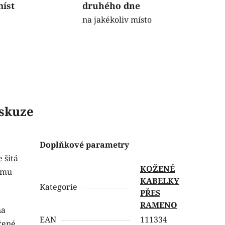
míst
druhého dne
na jakékoliv místo
skuze
Doplňkové parametry
 šitá
KOŽENÉ
nímu
KABELKY
Kategorie
PŘES
RAMENO
na
EAN
111334
vřené