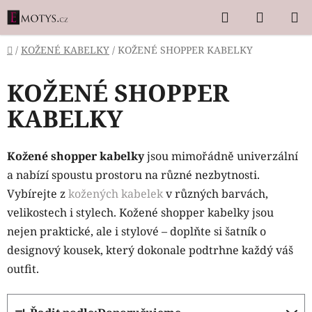
Přejít
Hledat
NÁKUP
na
KOŠÍK
obsah
Domů
/
KOŽENÉ KABELKY
/
KOŽENÉ SHOPPER KABELKY
KOŽENÉ SHOPPER
KABELKY
Kožené shopper kabelky
jsou mimořádně univerzální
a nabízí spoustu prostoru na různé nezbytnosti.
Vybírejte z
kožených kabelek
v různých barvách,
velikostech i stylech. K
ožené shopper kabelky jsou
nejen praktické, ale i stylové – doplňte si šatník o
designový kousek, který dokonale podtrhne každý váš
outfit.
Ř