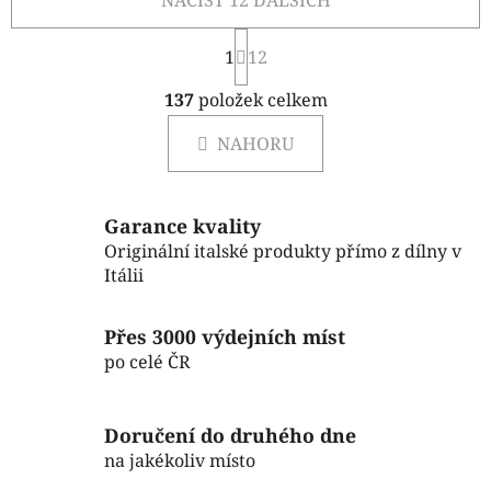
NAČÍST 12 DALŠÍCH
S
1
t
12
r
O
á
137
položek celkem
v
n
l
k
NAHORU
á
o
d
v
a
á
c
n
Garance kvality
í
í
Originální italské produkty přímo z dílny v
p
Itálii
r
v
Přes 3000 výdejních míst
k
po celé ČR
y
v
ý
Doručení do druhého dne
p
na jakékoliv místo
i