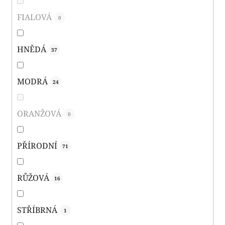
FIALOVÁ
0
HNĚDÁ
37
MODRÁ
24
ORANŽOVÁ
0
PŘÍRODNÍ
71
RŮŽOVÁ
16
STŘÍBRNÁ
1