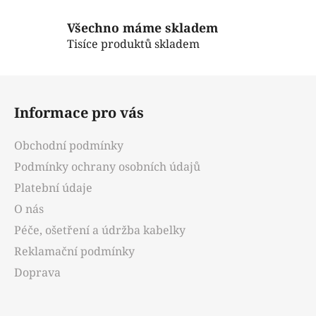
s
u
Všechno máme skladem
Tisíce produktů skladem
Z
á
Informace pro vás
p
a
Obchodní podmínky
t
Podmínky ochrany osobních údajů
í
Platební údaje
O nás
Péče, ošetření a údržba kabelky
Reklamační podmínky
Doprava