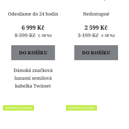
Twinset 232TD8252
Galina
Odesilame do 24 hodin
Nedostupné
6 999 Kč
2 599 Kč
8 599 Kč
3 199 Kč
(–18 %)
(–18 %)
DO KOŠÍKU
DO KOŠÍKU
Dámská značková
luxusní semišová
kabelka Twinset
DOPRAVA ZDARMA
DOPRAVA ZDARMA