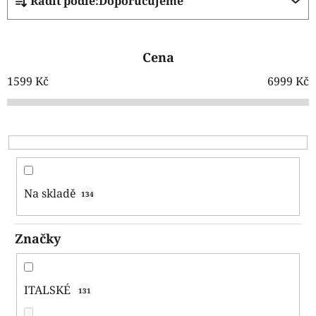
Řadit podle:
Doporučujeme
a
z
e
Cena
n
í
1599
Kč
6999
Kč
p
r
o
d
u
k
Na skladě
134
t
ů
Značky
ITALSKÉ
131