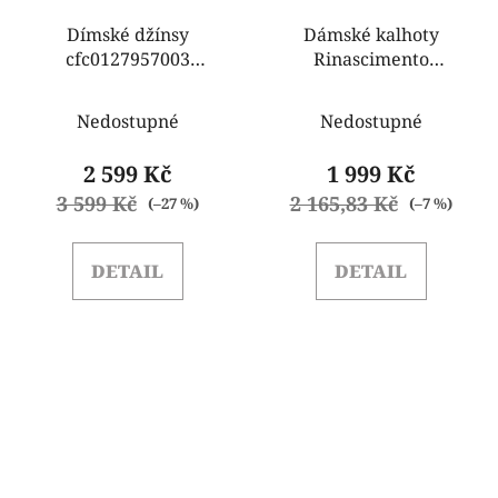
Dímské džínsy
Dámské kalhoty
cfc0127957003
Rinascimento
Rinascimento
CFC0127569003 černé
Nedostupné
Nedostupné
2 599 Kč
1 999 Kč
3 599 Kč
2 165,83 Kč
(–27 %)
(–7 %)
DETAIL
DETAIL