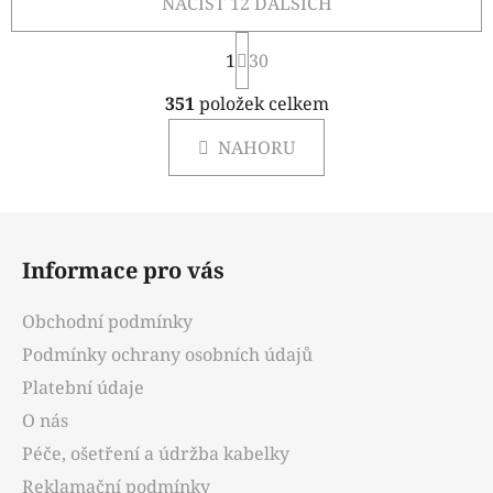
NAČÍST 12 DALŠÍCH
S
1
t
30
r
O
á
351
položek celkem
v
n
l
k
NAHORU
á
o
d
v
a
á
Z
c
n
á
í
í
Informace pro vás
p
p
r
a
Obchodní podmínky
v
t
k
Podmínky ochrany osobních údajů
í
y
Platební údaje
v
O nás
ý
p
Péče, ošetření a údržba kabelky
i
Reklamační podmínky