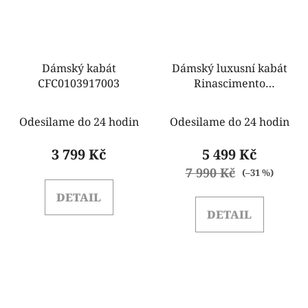
Dámský kabát
Dámský luxusní kabát
CFC0103917003
Rinascimento
CFC0125808003 černý
Odesilame do 24 hodin
Odesilame do 24 hodin
3 799 Kč
5 499 Kč
7 990 Kč
(–31 %)
DETAIL
DETAIL