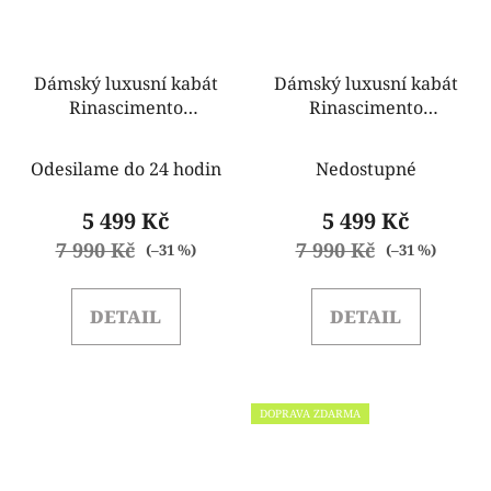
Dámský luxusní kabát
Dámský luxusní kabát
Rinascimento
Rinascimento
CFC0125808003 camel
CFC0125808003 hnedý
Odesilame do 24 hodin
Nedostupné
5 499 Kč
5 499 Kč
7 990 Kč
7 990 Kč
(–31 %)
(–31 %)
DETAIL
DETAIL
DOPRAVA ZDARMA