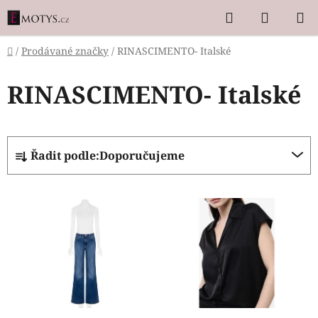
Přejít
Hledat
NÁKUP
na
KOŠÍK
obsah
Domů
/
Prodávané značky
/
RINASCIMENTO- Italské
RINASCIMENTO- Italské
Ř
Řadit podle:
Doporučujeme
a
z
V
e
ý
n
p
í
i
p
s
r
p
o
r
d