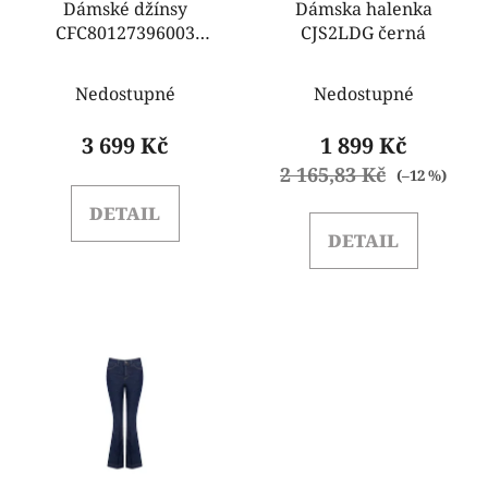
o
Dámské džínsy
Dámska halenka
u
CFC80127396003
CJS2LDG černá
d
k
Rinascimento
u
t
k
Nedostupné
Nedostupné
ů
t
3 699 Kč
1 899 Kč
ů
2 165,83 Kč
(–12 %)
DETAIL
DETAIL