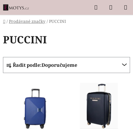
Přejít
Hledat
NÁKUP
na
KOŠÍK
obsah
Domů
/
Prodávané značky
/
PUCCINI
PUCCINI
Ř
Řadit podle:
Doporučujeme
a
z
V
e
ý
n
p
í
i
p
s
r
p
o
r
d