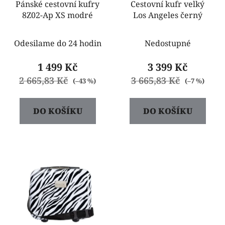
o
Pánské cestovní kufry
Cestovní kufr velký
u
8Z02-Ap XS modré
Los Angeles černý
d
k
u
t
k
Odesilame do 24 hodin
Nedostupné
ů
t
1 499 Kč
3 399 Kč
ů
2 665,83 Kč
3 665,83 Kč
(–43 %)
(–7 %)
DO KOŠÍKU
DO KOŠÍKU