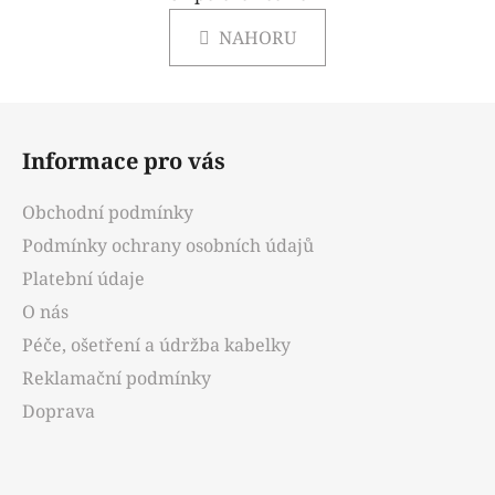
n
l
k
NAHORU
á
o
d
v
a
á
Z
c
n
á
í
í
Informace pro vás
p
p
r
a
Obchodní podmínky
v
t
k
Podmínky ochrany osobních údajů
í
y
Platební údaje
v
O nás
ý
p
Péče, ošetření a údržba kabelky
i
Reklamační podmínky
s
u
Doprava