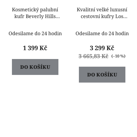
Kosmetický palubní
Kvalitní velké luxusní
kufr Beverly Hills
cestovní kufry Los
zebra
Angeles 120 l bíle
ABS8017A 0
Odesilame do 24 hodin
Odesilame do 24 hodin
1 399 Kč
3 299 Kč
3 665,83 Kč
(–10 %)
DO KOŠÍKU
DO KOŠÍKU