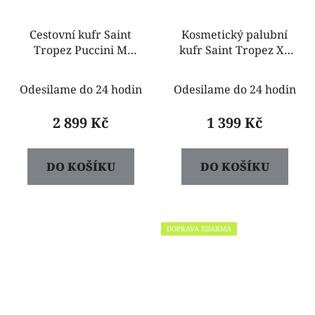
Cestovní kufr Saint
Kosmetický palubní
Tropez Puccini M
kufr Saint Tropez XS
ABS8023B 6A krémový
ABS8QM023 6A
Puccini
Odesilame do 24 hodin
Odesilame do 24 hodin
2 899 Kč
1 399 Kč
DO KOŠÍKU
DO KOŠÍKU
DOPRAVA ZDARMA