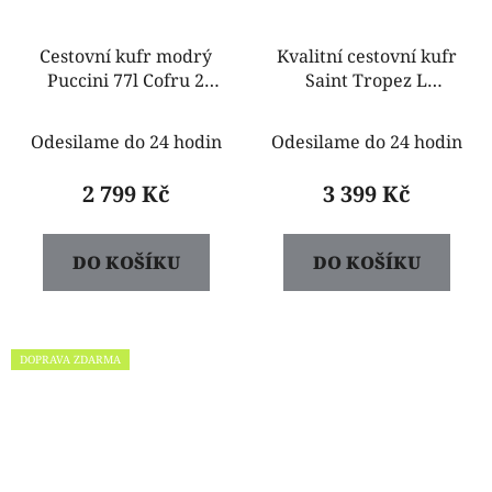
Cestovní kufr modrý
Kvalitní cestovní kufr
Puccini 77l Cofru 2
Saint Tropez L
ABS8016B 1
ABS8023A 6A krémový
Odesilame do 24 hodin
Odesilame do 24 hodin
2 799 Kč
3 399 Kč
DO KOŠÍKU
DO KOŠÍKU
DOPRAVA ZDARMA