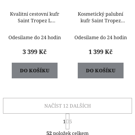
Kvalitní cestovní kufr
Kosmetický palubní
Saint Tropez L
kufr Saint Tropez
ABS8023A 2 černý
hnedý
Odesilame do 24 hodin
Odesilame do 24 hodin
3 399 Kč
1 399 Kč
DO KOŠÍKU
DO KOŠÍKU
NAČÍST 12 DALŠÍCH
S
1
t
5
r
O
á
52
položek celkem
v