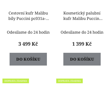
Cestovní kufr Malibu
Kosmetický palubní
bíly Puccini pc031a-1
kufr Malibu Puccini
velký
pcqm031-0 bíla
Odesilame do 24 hodin
Odesilame do 24 hodin
3 499 Kč
1 399 Kč
DO KOŠÍKU
DO KOŠÍKU
DOPRAVA ZDARMA
DOPRAVA ZDARMA