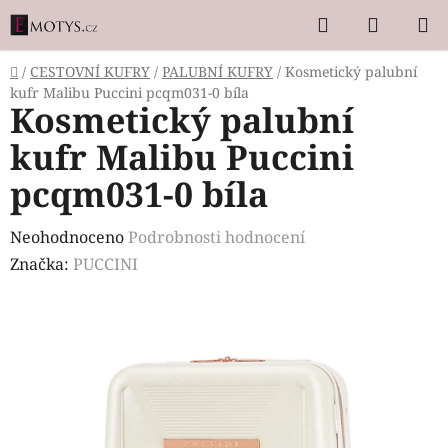
Přejít
Hledat
NÁKUP
na
KOŠÍK
obsah
Domů
/
CESTOVNÍ KUFRY
/
PALUBNÍ KUFRY
/
Kosmetický palubní
kufr Malibu Puccini pcqm031-0 bíla
Kosmetický palubní
kufr Malibu Puccini
pcqm031-0 bíla
Průměrné
Neohodnoceno
Podrobnosti hodnocení
hodnocení
Značka:
PUCCINI
produktu
je
0,0
z
5
hvězdiček.