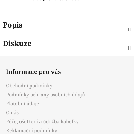
Popis
Diskuze
Z
á
Informace pro vás
p
a
Obchodní podmínky
t
Podmínky ochrany osobních údajů
í
Platební údaje
O nás
Péče, ošetření a údržba kabelky
Reklamační podmínky