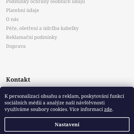
Podmínky ochrany osobních údajů
í
Platební údaje
O nás
Péče, ošetření a údržba kabelky
Reklamační podmínky
Doprava
Kontakt
info
@
emotys.cz
K personalizaci obsahu a reklam, poskytování funkcí
sociálních médií a analýze naší návštěvnosti
+421903231812
využíváme soubory cookies. Více informací
zde
.
Nastavení