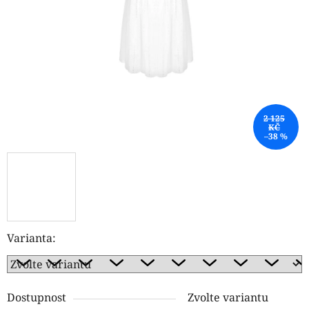
hvězdiček.
2 125
KČ
–38 %
Varianta:
Dostupnost
Zvolte variantu