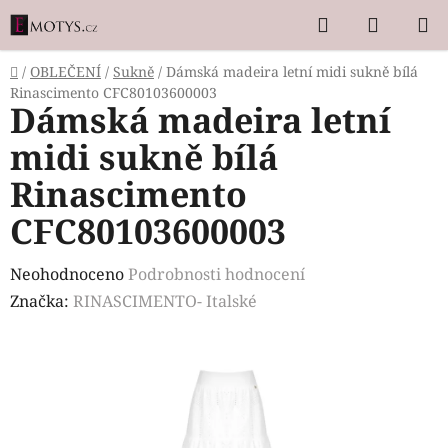
Přejít
Hledat
NÁKUP
na
KOŠÍK
obsah
Domů
/
OBLEČENÍ
/
Sukně
/
Dámská madeira letní midi sukně bílá
Rinascimento CFC80103600003
Dámská madeira letní
midi sukně bílá
Rinascimento
CFC80103600003
Průměrné
Neohodnoceno
Podrobnosti hodnocení
hodnocení
Značka:
RINASCIMENTO- Italské
produktu
je
0,0
z
5