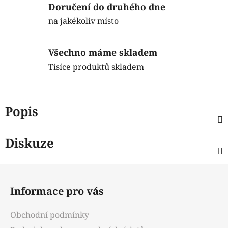
Doručení do druhého dne
na jakékoliv místo
Všechno máme skladem
Tisíce produktů skladem
Popis
Diskuze
Z
á
Informace pro vás
p
a
Obchodní podmínky
t