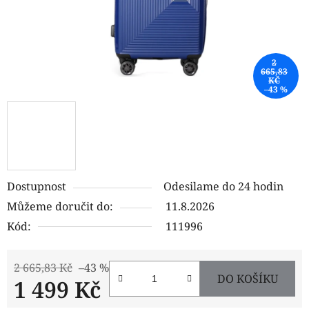
2
665,83
KČ
–43 %
Dostupnost
Odesilame do 24 hodin
Můžeme doručit do:
11.8.2026
Kód:
111996
2 665,83 Kč
–43 %
DO KOŠÍKU
1 499 Kč