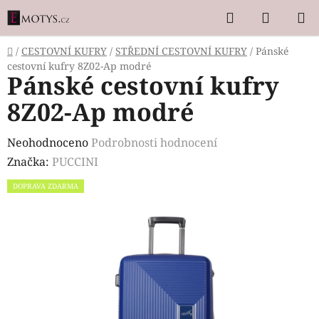
Přejít
Hledat
NÁKUP
na
KOŠÍK
obsah
Domů
/
CESTOVNÍ KUFRY
/
STŘEDNÍ CESTOVNÍ KUFRY
/
Pánské
cestovní kufry 8Z02-Ap modré
Pánské cestovní kufry
8Z02-Ap modré
Průměrné
Neohodnoceno
Podrobnosti hodnocení
hodnocení
Značka:
PUCCINI
produktu
DOPRAVA ZDARMA
je
0,0
z
5
hvězdiček.