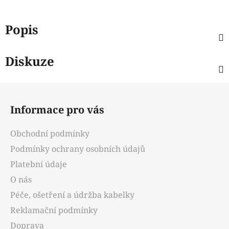
Popis
Diskuze
Z
á
Informace pro vás
p
a
Obchodní podmínky
t
Podmínky ochrany osobních údajů
í
Platební údaje
O nás
Péče, ošetření a údržba kabelky
Reklamační podmínky
Doprava