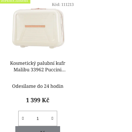
DOPRAVA ZDARMA
ý
Kód:
111213
p
i
s
p
r
o
d
Kosmetický palubní kufr
u
Malibu 33962 Puccini
k
pcqm031-0 bíla
t
Odesilame do 24 hodin
ů
1 399 Kč