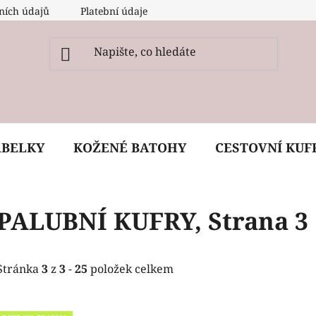
ních údajů
Platební údaje
O nás
Péče, ošetření a
ABELKY
KOŽENÉ BATOHY
CESTOVNÍ KUF
PALUBNÍ KUFRY
, Strana 3
Stránka
3
z
3
-
25
položek celkem
V