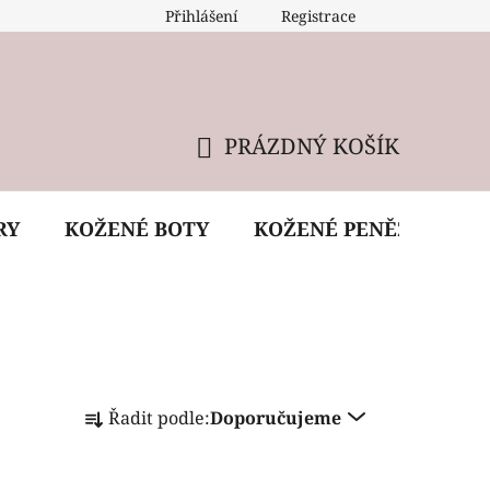
Přihlášení
Registrace
 údržba kabelky
Reklamační podmínky
Doprava
PRÁZDNÝ KOŠÍK
NÁKUPNÍ
KOŠÍK
RY
KOŽENÉ BOTY
KOŽENÉ PENĚŽENKY
Ř
Řadit podle:
Doporučujeme
a
z
e