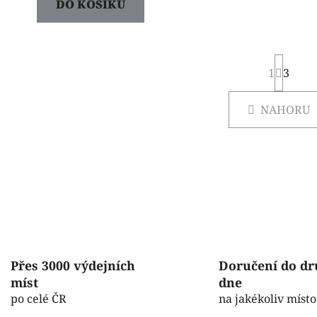
DO KOŠÍKU
S
1
t
3
r
O
á
NAHORU
v
n
k
l
o
á
v
d
á
a
n
c
í
í
p
r
v
Přes 3000 výdejních
Doručení do d
k
míst
dne
y
v
po celé ČR
na jakékoliv místo
ý