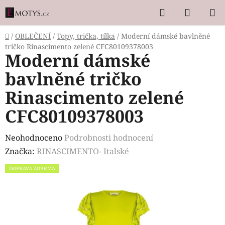
Přejít
Hledat
NÁKUP
na
KOŠÍK
obsah
Domů
/
OBLEČENÍ
/
Topy, trička, tílka
/
Moderní dámské bavlněné
tričko Rinascimento zelené CFC80109378003
Moderní dámské
bavlněné tričko
Rinascimento zelené
CFC80109378003
Průměrné
Neohodnoceno
Podrobnosti hodnocení
hodnocení
Značka:
RINASCIMENTO- Italské
produktu
DOPRAVA ZDARMA
je
0,0
z
5