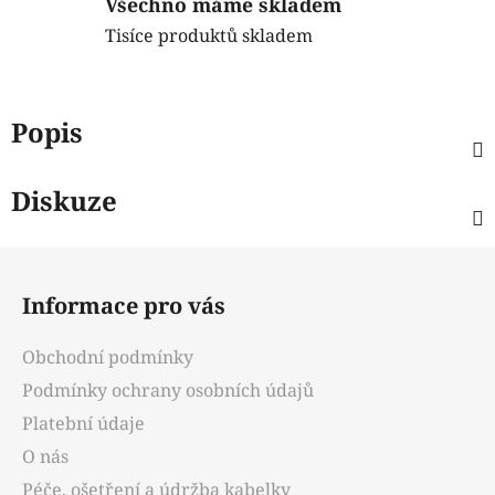
Všechno máme skladem
Tisíce produktů skladem
Popis
Diskuze
Z
á
Informace pro vás
p
a
Obchodní podmínky
t
Podmínky ochrany osobních údajů
í
Platební údaje
O nás
Péče, ošetření a údržba kabelky