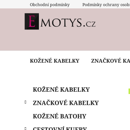
Přejít
Obchodní podmínky
Podmínky ochrany osob
na
obsah
KOŽENÉ KABELKY
ZNAČKOVÉ K
P
K
Přeskočit
KOŽENÉ KABELKY
a
o
kategorie
t
s
ZNAČKOVÉ KABELKY
e
t
g
r
KOŽENÉ BATOHY
o
a
r
CESTOVNÍ KUFRY