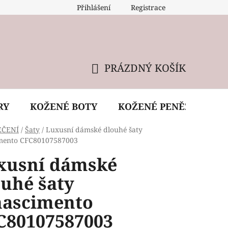
Přihlášení
Registrace
 údržba kabelky
Reklamační podmínky
Doprava
PRÁZDNÝ KOŠÍK
NÁKUPNÍ
KOŠÍK
RY
KOŽENÉ BOTY
KOŽENÉ PENĚŽENKY
EČENÍ
/
Šaty
/
Luxusní dámské dlouhé šaty
mento CFC80107587003
xusní dámské
ouhé šaty
nascimento
C80107587003