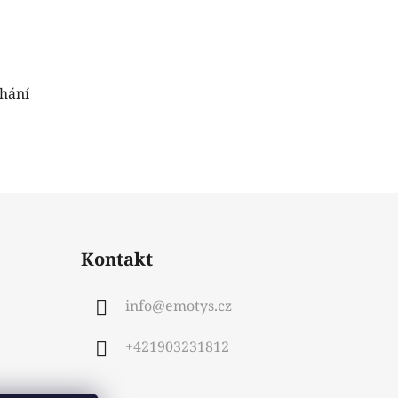
chání
Kontakt
info
@
emotys.cz
+421903231812