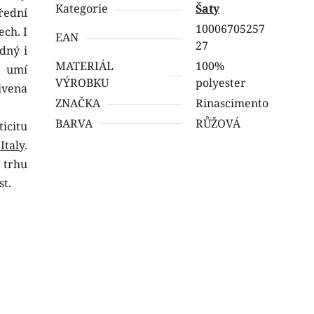
Kategorie
Šaty
Přední
10006705257
ech. I
EAN
27
dný i
MATERIÁL
100%
u umí
VÝROBKU
polyester
ivena
ZNAČKA
Rinascimento
BARVA
RŮŽOVÁ
icitu
taly
.
 trhu
st.