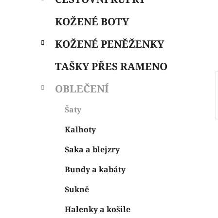
i
n
e
n
KOŽENÉ BOTY
í
p
KOŽENÉ PENĚŽENKY
a
n
TAŠKY PŘES RAMENO
e
OBLEČENÍ
l
Šaty
Kalhoty
Saka a blejzry
Bundy a kabáty
Sukně
Halenky a košile