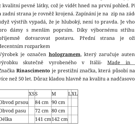
z kvalitní pevné látky, což je vidět hned na první pohled. 
a zadní strana je rovněž krojená. Zapínání je na zip na zád
když výstřih vypadá, že je hluboký, není to pravda. Je vho
pro dámy s menším poprsím. Díky výbornému střih
příjemně dotvarovat postavu. Přední strana je ož
decentním rozparkem
Výrobek je označen
hologramem
, který zaručuje autent
výrobku skutečně vyrobeného v Itálii-
Made in I
Značka
Rinascimento
je prestižní značka, která působí na
více než 50 let. Důraz kladou hlavně na kvalitu a nadčasovo
XS
S
M
L
XL
Obvod prsou
84 cm
90 cm
Obvod pasu
72 cm
80 cm
Délka
141 cm
142 cm