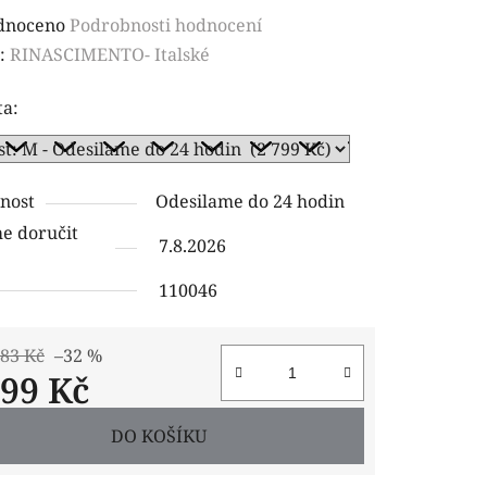
rné
dnoceno
Podrobnosti hodnocení
ení
:
RINASCIMENTO- Italské
tu
ta:
nost
Odesilame do 24 hodin
ček.
 doručit
7.8.2026
110046
,83 Kč
–32 %
799 Kč
 cena:
DO KOŠÍKU