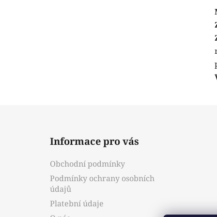
Z
á
Informace pro vás
p
a
Obchodní podmínky
t
Podmínky ochrany osobních
í
údajů
Platební údaje