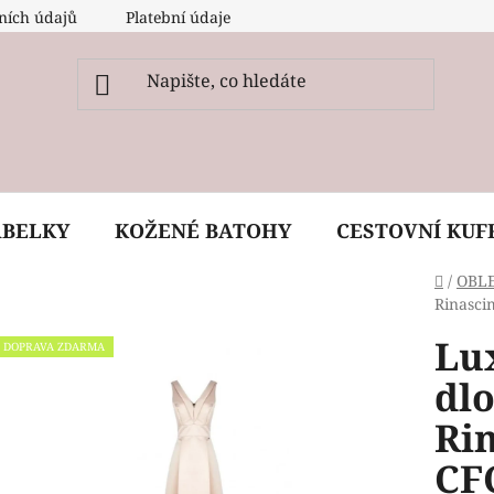
ních údajů
Platební údaje
O nás
Péče, ošetření a
ABELKY
KOŽENÉ BATOHY
CESTOVNÍ KUF
Domů
/
OBL
Rinasci
Lu
DOPRAVA ZDARMA
dl
Ri
CF