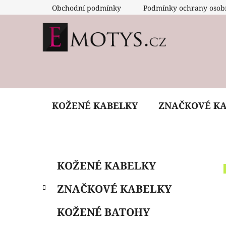
Přejít
Obchodní podmínky
Podmínky ochrany osob
na
obsah
KOŽENÉ KABELKY
ZNAČKOVÉ K
P
K
Přeskočit
KOŽENÉ KABELKY
a
o
kategorie
t
s
ZNAČKOVÉ KABELKY
e
t
g
r
KOŽENÉ BATOHY
o
a
r