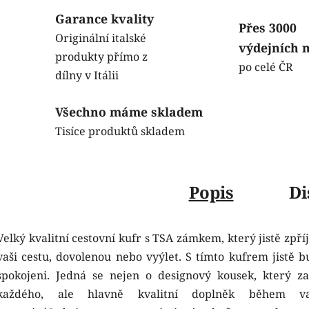
Garance kvality
Přes 3000
Originální italské
výdejních 
produkty přímo z
po celé ČR
dílny v Itálii
Všechno máme skladem
Tisíce produktů skladem
Popis
Di
Velký kvalitní cestovní kufr s TSA zámkem, který jistě zpř
vaši cestu, dovolenou nebo vyýlet. S tímto kufrem jistě b
spokojeni. Jedná se nejen o designový kousek, který z
každého, ale hlavně kvalitní doplněk během va