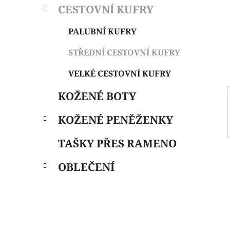
CESTOVNÍ KUFRY
i
n
e
n
PALUBNÍ KUFRY
í
p
STŘEDNÍ CESTOVNÍ KUFRY
a
VELKÉ CESTOVNÍ KUFRY
n
e
KOŽENÉ BOTY
l
KOŽENÉ PENĚŽENKY
TAŠKY PŘES RAMENO
OBLEČENÍ