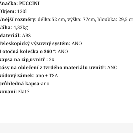
Značka: PUCCINI
Objem:
120l
Vnější rozměry
: délka:52 cm, výška: 77cm, hloubka: 29,5 
Váha
: 4,32kg
Materiál:
ABS
Teleskopický výsuvný systém:
ANO
4 otočná kolečka o 360 °:
ANO
kapsa na zip
uvnit
ř
:
2x
pásy na oblečení z tvrdého materiálu uvnitř:
ANO
kódový zámek
: ano + TSA
průhledná kapsa-
ano
kovaní:
zlaté