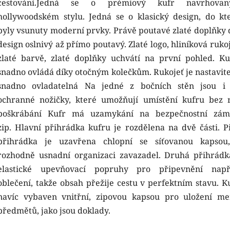
cestování.Jedná se o prémiový kufr navrhova
hollywoodském stylu. Jedná se o klasický design, do kt
byly vsunuty moderní prvky. Právě poutavé zlaté doplňky d
design oslnivý až přímo poutavý. Zlaté logo, hliníková ruko
zlaté barvě, zlaté doplňky uchvátí na první pohled. Ku
snadno ovládá díky otočným kolečkům. Rukojeť je nastavite
snadno ovladatelná Na jedné z bočních stěn jsou i 
ochranné nožičky, které umožňují umístění kufru bez r
poškrábání Kufr má uzamykání na bezpečnostní zá
zip. Hlavní přihrádka kufru je rozdělena na dvě části. P
přihrádka je uzavřena chlopní se síťovanou kapsou
rozhodně usnadní organizaci zavazadel. Druhá přihrád
elastické upevňovací popruhy pro připevnění např
oblečení, takže obsah přežije cestu v perfektním stavu. Ku
navíc vybaven vnitřní, zipovou kapsou pro uložení me
předmětů, jako jsou doklady.