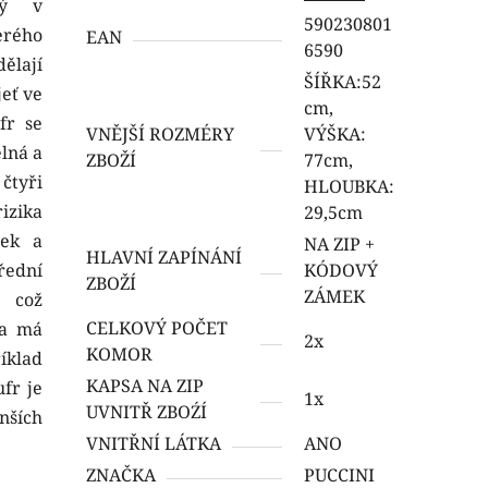
ný v
590230801
erého
EAN
6590
ělají
ŠÍŘKA:52
jeť ve
cm,
fr se
VNĚJŠÍ ROZMÉRY
VÝŠKA:
lná a
ZBOŽÍ
77cm,
čtyři
HLOUBKA:
izika
29,5cm
mek a
NA ZIP +
HLAVNÍ ZAPÍNÁNÍ
řední
KÓDOVÝ
ZBOŽÍ
ZÁMEK
, což
CELKOVÝ POČET
ka má
2x
KOMOR
íklad
KAPSA NA ZIP
fr je
1x
UVNITŘ ZBOŹÍ
nších
VNITŘNÍ LÁTKA
ANO
ZNAČKA
PUCCINI