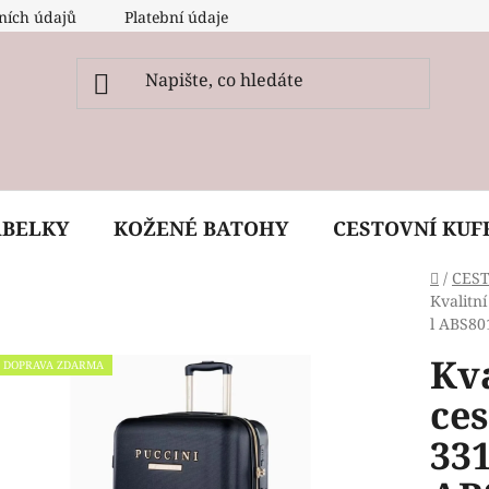
ních údajů
Platební údaje
O nás
Péče, ošetření a
ABELKY
KOŽENÉ BATOHY
CESTOVNÍ KUF
Domů
/
CES
Kvalitn
l ABS80
Kva
DOPRAVA ZDARMA
ces
331