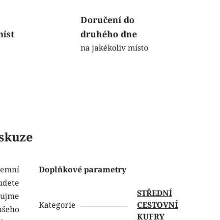
Doručení do
míst
druhého dne
na jakékoliv místo
skuze
íjemní
Doplňkové parametry
udete
STŘEDNÍ
aujme
Kategorie
CESTOVNÍ
šeho
KUFRY