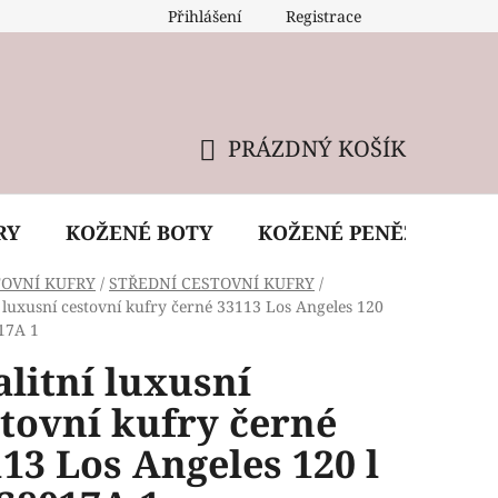
Přihlášení
Registrace
 údržba kabelky
Reklamační podmínky
Doprava
PRÁZDNÝ KOŠÍK
NÁKUPNÍ
KOŠÍK
RY
KOŽENÉ BOTY
KOŽENÉ PENĚŽENKY
TOVNÍ KUFRY
/
STŘEDNÍ CESTOVNÍ KUFRY
/
í luxusní cestovní kufry černé 33113 Los Angeles 120
17A 1
litní luxusní
tovní kufry černé
13 Los Angeles 120 l