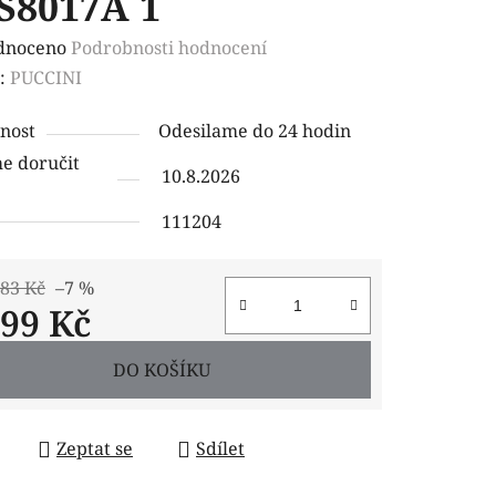
S8017A 1
rné
dnoceno
Podrobnosti hodnocení
ení
:
PUCCINI
tu
nost
Odesilame do 24 hodin
 doručit
10.8.2026
111204
ček.
,83 Kč
–7 %
399 Kč
 cena:
DO KOŠÍKU
Zeptat se
Sdílet