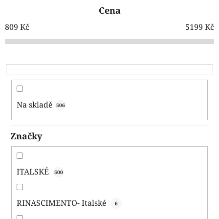
e
Cena
n
í
809
Kč
5199
Kč
p
r
o
d
u
k
Na skladě
506
t
ů
Značky
ITALSKÉ
500
RINASCIMENTO- Italské
6