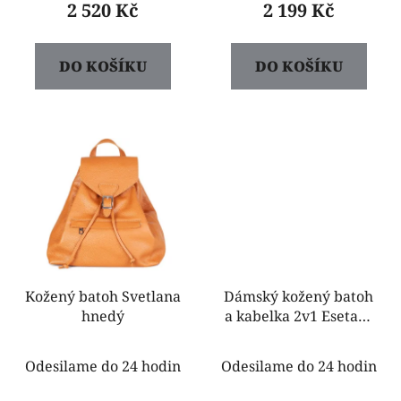
2 520 Kč
2 199 Kč
ů
DO KOŠÍKU
DO KOŠÍKU
Kožený batoh Svetlana
Dámský kožený batoh
hnedý
a kabelka 2v1 Esetara
taupe
Odesilame do 24 hodin
Odesilame do 24 hodin