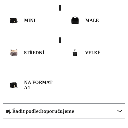
MINI
MALÉ
STŘEDNÍ
VELKÉ
NA FORMÁT
A4
Ř
Řadit podle:
Doporučujeme
a
z