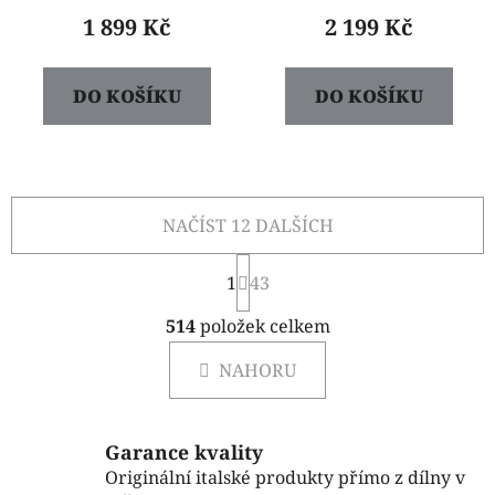
1 899 Kč
2 199 Kč
DO KOŠÍKU
DO KOŠÍKU
NAČÍST 12 DALŠÍCH
S
1
t
43
r
O
á
514
položek celkem
v
n
l
k
NAHORU
á
o
d
v
a
á
c
n
Garance kvality
í
í
Originální italské produkty přímo z dílny v