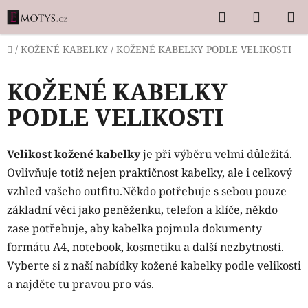
Přejít
Hledat
NÁKUP
na
KOŠÍK
obsah
Domů
/
KOŽENÉ KABELKY
/
KOŽENÉ KABELKY PODLE VELIKOSTI
KOŽENÉ KABELKY
PODLE VELIKOSTI
Velikost kožené kabelky
je při výběru velmi důležitá.
Ovlivňuje totiž nejen praktičnost kabelky, ale i celkový
vzhled vašeho outfitu.
Někdo potřebuje s sebou pouze
základní věci jako peněženku, telefon a klíče, někdo
zase potřebuje, aby kabelka pojmula dokumenty
formátu A4, notebook, kosmetiku a další nezbytnosti.
Vyberte si z naší nabídky kožené kabelky podle velikosti
a najděte tu pravou pro vás
.