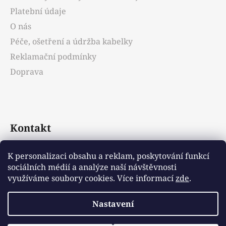
í
Platební údaje
O nás
Péče, ošetření a údržba kabelky
Reklamační podmínky
Doprava
Kontakt
info
@
emotys.cz
K personalizaci obsahu a reklam, poskytování funkcí
sociálních médií a analýze naší návštěvnosti
+421903231812
využíváme soubory cookies. Více informací
zde
.
Nastavení