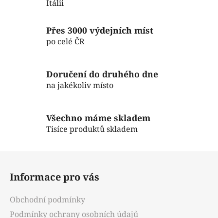
p
Itálii
r
v
Přes 3000 výdejních míst
k
po celé ČR
y
v
ý
Doručení do druhého dne
p
na jakékoliv místo
i
s
u
Všechno máme skladem
Tisíce produktů skladem
Z
á
Informace pro vás
p
a
Obchodní podmínky
t
Podmínky ochrany osobních údajů