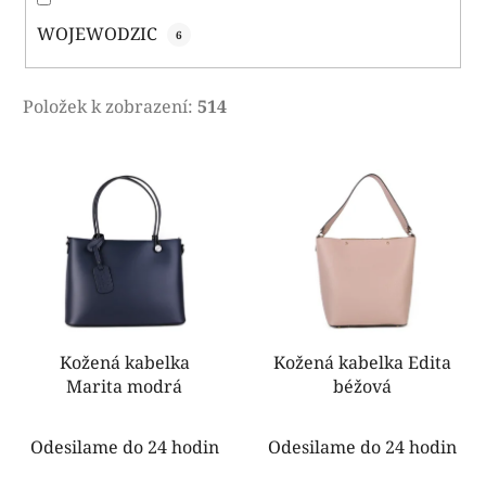
WOJEWODZIC
6
Položek k zobrazení:
514
V
ý
p
i
s
p
r
o
Kožená kabelka
Kožená kabelka Edita
Marita modrá
béžová
d
u
k
Odesilame do 24 hodin
Odesilame do 24 hodin
t