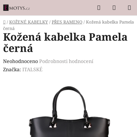
Přejít
Hledat
NÁKUP
na
KOŠÍK
obsah
Domů
/
KOŽENÉ KABELKY
/
PŘES RAMENO
/
Kožená kabelka Pamela
černá
Kožená kabelka Pamela
černá
Průměrné
Neohodnoceno
Podrobnosti hodnocení
hodnocení
Značka:
ITALSKÉ
produktu
je
0,0
z
5
hvězdiček.