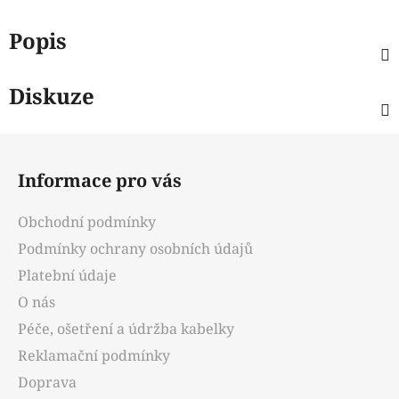
Popis
Diskuze
Z
á
Informace pro vás
p
a
Obchodní podmínky
t
Podmínky ochrany osobních údajů
í
Platební údaje
O nás
Péče, ošetření a údržba kabelky
Reklamační podmínky
Doprava