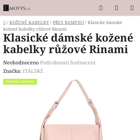
Přejít
Hledat
NÁKUP
na
KOŠÍK
obsah
Domů
/
KOŽENÉ KABELKY
/
PŘES RAMENO
/
Klasické dámské
kožené kabelky růžové Rinami
Klasické dámské kožené
kabelky růžové Rinami
Průměrné
Neohodnoceno
Podrobnosti hodnocení
hodnocení
Značka:
ITALSKÉ
produktu
DOPRAVA ZDARMA
je
0,0
z
5
hvězdiček.