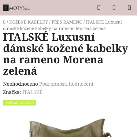
Přejít
Hledat
NÁKUP
na
KOŠÍK
obsah
Domů
/
KOŽENÉ KABELKY
/
PŘES RAMENO
/
ITALSKÉ Luxusní
dámské kožené kabelky na rameno Morena zelená
ITALSKÉ Luxusní
dámské kožené kabelky
na rameno Morena
zelená
Průměrné
Neohodnoceno
Podrobnosti hodnocení
hodnocení
Značka:
ITALSKÉ
produktu
DOPRAVA ZDARMA
je
0,0
z
5