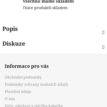
Všechno máme skladem
Tisíce produktů skladem
Popis
Diskuze
Z
á
Informace pro vás
p
a
Obchodní podmínky
t
Podmínky ochrany osobních údajů
í
Platební údaje
O nás
Péče, ošetření a údržba kabelky