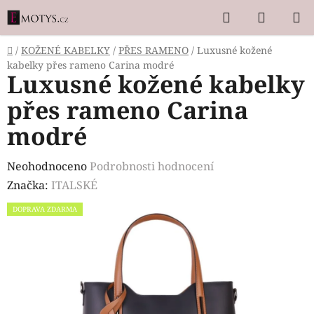
Přejít
Hledat
NÁKUP
na
KOŠÍK
obsah
Domů
/
KOŽENÉ KABELKY
/
PŘES RAMENO
/
Luxusné kožené
kabelky přes rameno Carina modré
Luxusné kožené kabelky
přes rameno Carina
modré
Průměrné
Neohodnoceno
Podrobnosti hodnocení
hodnocení
Značka:
ITALSKÉ
produktu
DOPRAVA ZDARMA
je
0,0
z
5
hvězdiček.