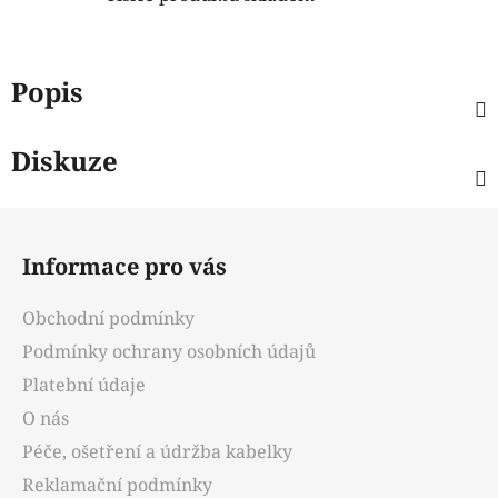
Popis
Diskuze
Z
á
Informace pro vás
p
a
Obchodní podmínky
t
Podmínky ochrany osobních údajů
í
Platební údaje
O nás
Péče, ošetření a údržba kabelky
Reklamační podmínky