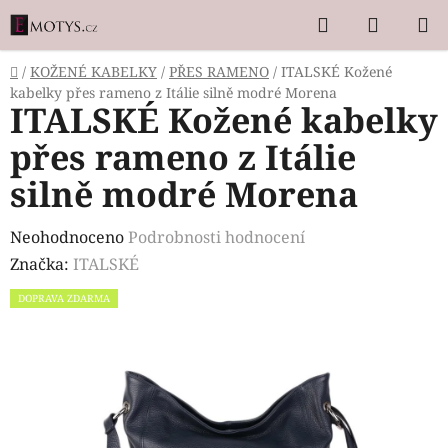
Přejít
Hledat
NÁKUP
na
KOŠÍK
obsah
Domů
/
KOŽENÉ KABELKY
/
PŘES RAMENO
/
ITALSKÉ Kožené
kabelky přes rameno z Itálie silně modré Morena
ITALSKÉ Kožené kabelky
přes rameno z Itálie
silně modré Morena
Průměrné
Neohodnoceno
Podrobnosti hodnocení
hodnocení
Značka:
ITALSKÉ
produktu
DOPRAVA ZDARMA
je
0,0
z
5
hvězdiček.