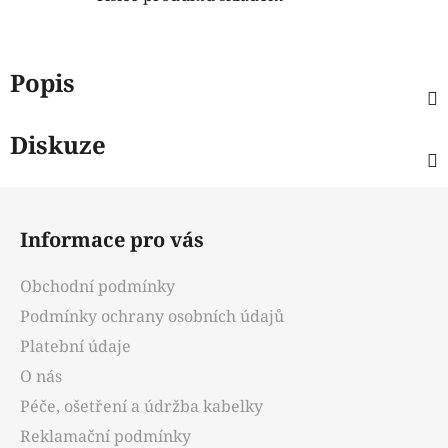
Popis
Diskuze
Z
á
Informace pro vás
p
a
Obchodní podmínky
t
Podmínky ochrany osobních údajů
í
Platební údaje
O nás
Péče, ošetření a údržba kabelky
Reklamační podmínky