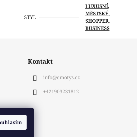
LUXUSNÍ
,
MĚSTSKÝ
,
STYL
SHOPPER
,
BUSINESS
Kontakt
info
@
emotys.cz
+421903231812
ouhlasím