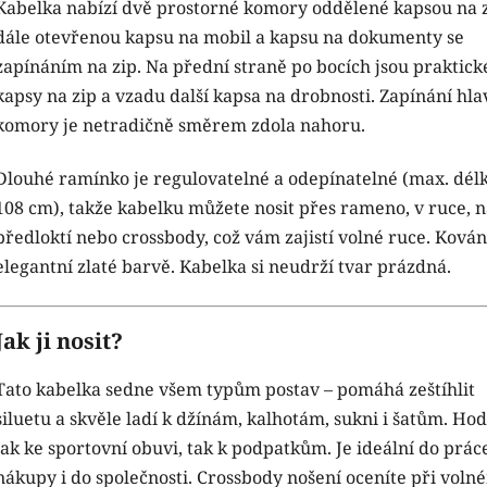
Kabelka nabízí dvě prostorné komory oddělené kapsou na z
dále otevřenou kapsu na mobil a kapsu na dokumenty se
zapínáním na zip. Na přední straně po bocích jsou praktick
kapsy na zip a vzadu další kapsa na drobnosti. Zapínání hla
komory je netradičně směrem zdola nahoru.
Dlouhé ramínko je regulovatelné a odepínatelné (max. dél
108 cm), takže kabelku můžete nosit přes rameno, v ruce, 
předloktí nebo crossbody, což vám zajistí volné ruce. Kování
elegantní zlaté barvě. Kabelka si neudrží tvar prázdná.
Jak ji nosit?
Tato kabelka sedne všem typům postav – pomáhá zeštíhlit
siluetu a skvěle ladí k džínám, kalhotám, sukni i šatům. Hod
jak ke sportovní obuvi, tak k podpatkům. Je ideální do prác
nákupy i do společnosti. Crossbody nošení oceníte při voln