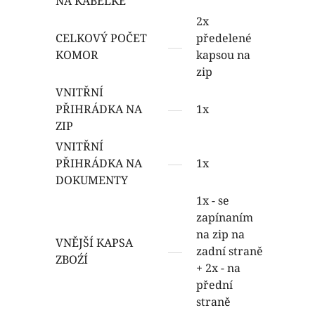
NA KABELKE
2x
CELKOVÝ POČET
předelené
KOMOR
kapsou na
zip
VNITŘNÍ
PŘIHRÁDKA NA
1x
ZIP
VNITŘNÍ
PŘIHRÁDKA NA
1x
DOKUMENTY
1x - se
zapínaním
na zip na
VNĚJŠÍ KAPSA
zadní straně
ZBOŹÍ
+ 2x - na
přední
straně