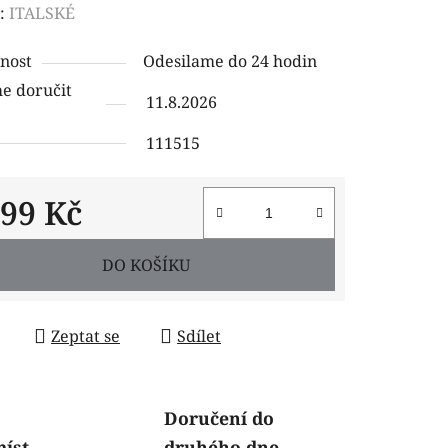
ení
:
ITALSKÉ
tu
nost
Odesilame do 24 hodin
 doručit
11.8.2026
111515
ček.
699 Kč
 cena:
DO KOŠÍKU
Zeptat se
Sdílet
Doručení do
míst
druhého dne