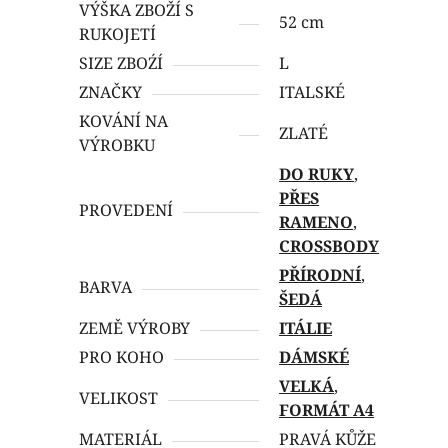
VÝŠKA ZBOŽÍ S
52 cm
RUKOJETÍ
SIZE ZBOŹÍ
L
ZNAČKY
ITALSKÉ
KOVÁNÍ NA
ZLATÉ
VÝROBKU
DO RUKY
,
PŘES
PROVEDENÍ
RAMENO
,
CROSSBODY
PŘÍRODNÍ
,
BARVA
ŠEDÁ
ZEMĚ VÝROBY
ITÁLIE
PRO KOHO
DÁMSKÉ
VELKÁ
,
VELIKOST
FORMÁT A4
MATERIÁL
PRAVÁ KŮŽE