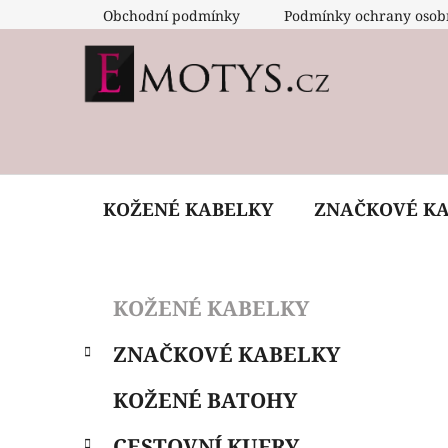
Přejít
Obchodní podmínky
Podmínky ochrany osob
na
obsah
KOŽENÉ KABELKY
ZNAČKOVÉ K
P
K
Přeskočit
KOŽENÉ KABELKY
a
o
kategorie
t
s
ZNAČKOVÉ KABELKY
e
t
g
r
KOŽENÉ BATOHY
o
a
r
CESTOVNÍ KUFRY