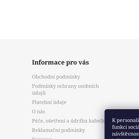
Z
á
Informace pro vás
p
a
Obchodní podmínky
t
Podmínky ochrany osobních
í
údajů
Platební údaje
O nás
K personali
Péče, ošetření a údržba kabelky
funkcí soci
Reklamační podmínky
návštěvnos