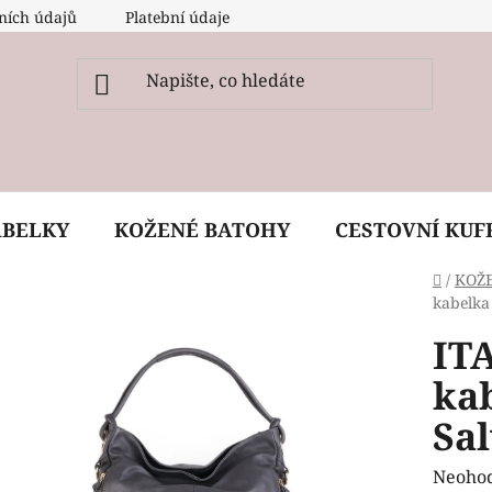
ních údajů
Platební údaje
O nás
Péče, ošetření a
ABELKY
KOŽENÉ BATOHY
CESTOVNÍ KUF
Domů
/
KOŽ
kabelka 
IT
kab
Sa
Průmě
Neoho