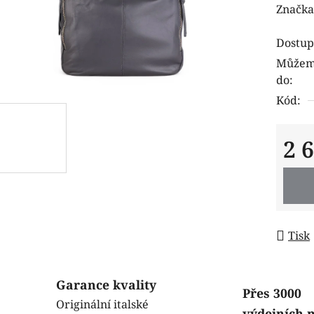
hodnoc
Značka
produk
Dostup
je
Můžeme
0,0
do:
z
Kód:
5
hvězdi
2 
Měrná
Tisk
Garance kvality
Přes 3000
Originální italské
výdejních 