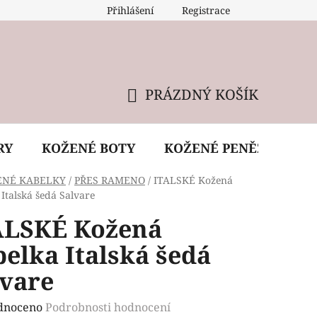
Přihlášení
Registrace
 údržba kabelky
Reklamační podmínky
Doprava
PRÁZDNÝ KOŠÍK
NÁKUPNÍ
KOŠÍK
RY
KOŽENÉ BOTY
KOŽENÉ PENĚŽENKY
ENÉ KABELKY
/
PŘES RAMENO
/
ITALSKÉ Kožená
Italská šedá Salvare
ALSKÉ Kožená
elka Italská šedá
lvare
rné
dnoceno
Podrobnosti hodnocení