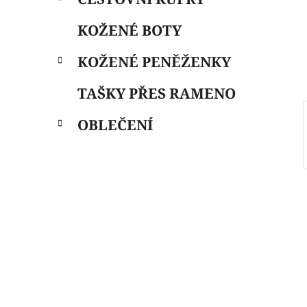
i
n
e
n
KOŽENÉ BOTY
í
p
KOŽENÉ PENĚŽENKY
a
n
TAŠKY PŘES RAMENO
e
OBLEČENÍ
l