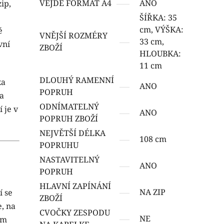
VEJDE FORMÁT A4
ANO
ip,
ŠÍŘKA: 35
cm, VÝŠKA:
é
VNĚJŠÍ ROZMÉRY
33 cm,
vní
ZBOŽÍ
HLOUBKA:
11 cm
DLOUHÝ RAMENNÍ
ka
ANO
POPRUH
na
ODNÍMATELNÝ
 je v
ANO
POPRUH ZBOŽÍ
NEJVĚTŠÍ DÉLKA
108 cm
POPRUHU
NASTAVITELNÝ
ANO
POPRUH
HLAVNÍ ZAPÍNÁNÍ
NA ZIP
í se
ZBOŽÍ
e, na
CVOČKY ZESPODU
NE
ém